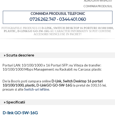
ADAUGA IN WISHLIST
COMPARA PRODUSUL
COMANDA PRODUSUL TELEFONIC
0726.262.747 • 0344.401.060
FOTOGRAFIILE PRODUSULUI
D-LINK, SWITCH DESKTOP 16 PORTURI 10/100/1000,
PLASTIC, D-LINKGO GO-SW-16G
AU CARACTER INFORMATIV SI POT CONTINE
ACCESORII NEINCLUSE IN PACHET!
» Scurta descriere
Porturi LAN: 10/100/1000 x 16 Porturi SFP: nu Viteza de transfer:
10/100/1000 Mbps Management: nu Rackabil: nu Carcasa: plastic
De la Bocris poti cumpara online
D-Link, Switch Desktop 16 porturi
10/100/1000, plastic, D-LinkGO GO-SW-16G
la pretul de 330,55 lei,
precum si alte
Switch-uri ieftine
.
» Specificatii
D-link GO-SW-16G