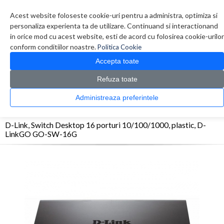
Contul meu
Creare cont
Wish List (0)
Contact
Acest website foloseste cookie-uri pentru a administra, optimiza si
personaliza experienta ta de utilizare. Continuand si interactionand
in orice mod cu acest website, esti de acord cu folosirea cookie-urilor
conform conditiilor noastre.
Politica Cookie
Accepta toate
Refuza toate
CATALOG PRODUSE
0 produs(e)
Administreaza preferintele
>
>
>
Prima Pagina
Retelistica
Switch-uri
D-Link, Switch Desktop 16 porturi
10/100/1000, plastic, D-LinkGO GO-SW-16G
D-Link, Switch Desktop 16 porturi 10/100/1000, plastic, D-
LinkGO GO-SW-16G