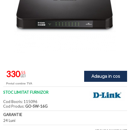
330
,55
LEI
Adauga in cos
Pretul contine TVA
STOC LIMITAT FURNIZOR
Cod Bocris: 115096
Cod Produs:
GO-SW-16G
GARANTIE
24 Luni