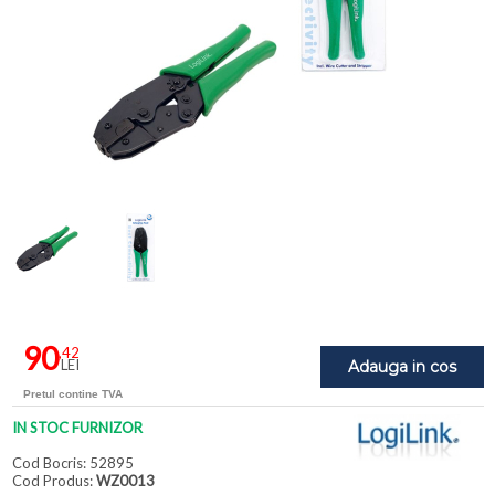
90
,42
LEI
Adauga in cos
Pretul contine TVA
IN STOC FURNIZOR
Cod Bocris: 52895
Cod Produs:
WZ0013