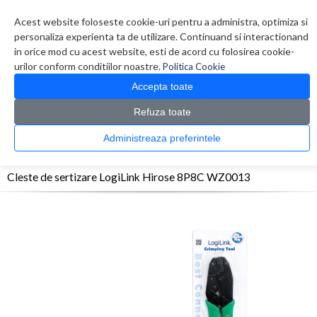
Contul meu
Creare cont
Wish List (0)
Contact
Acest website foloseste cookie-uri pentru a administra, optimiza si
personaliza experienta ta de utilizare. Continuand si interactionand
in orice mod cu acest website, esti de acord cu folosirea cookie-
urilor conform conditiilor noastre.
Politica Cookie
Accepta toate
Refuza toate
CATALOG PRODUSE
0 produs(e)
Administreaza preferintele
>
>
>
Prima Pagina
Retelistica
Accesorii Retelistica
Cleste de sertizare LogiLink
Hirose 8P8C WZ0013
Cleste de sertizare LogiLink Hirose 8P8C WZ0013