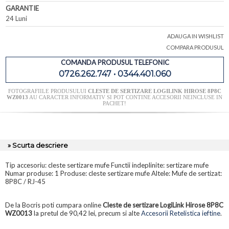
GARANTIE
24 Luni
ADAUGA IN WISHLIST
COMPARA PRODUSUL
COMANDA PRODUSUL TELEFONIC
0726.262.747 • 0344.401.060
FOTOGRAFIILE PRODUSULUI
CLESTE DE SERTIZARE LOGILINK HIROSE 8P8C
WZ0013
AU CARACTER INFORMATIV SI POT CONTINE ACCESORII NEINCLUSE IN
PACHET!
» Scurta descriere
Tip accesoriu: cleste sertizare mufe Functii indeplinite: sertizare mufe
Numar produse: 1 Produse: cleste sertizare mufe Altele: Mufe de sertizat:
8P8C / RJ-45
De la Bocris poti cumpara online
Cleste de sertizare LogiLink Hirose 8P8C
WZ0013
la pretul de 90,42 lei, precum si alte
Accesorii Retelistica ieftine
.