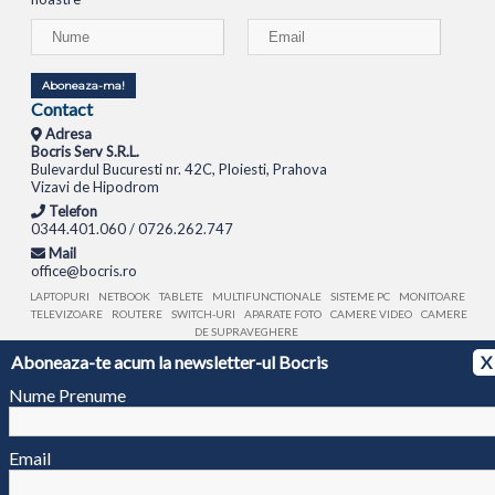
Aboneaza-ma!
Contact
Adresa
Bocris Serv S.R.L.
Bulevardul Bucuresti nr. 42C, Ploiesti, Prahova
Vizavi de Hipodrom
Telefon
0344.401.060 / 0726.262.747
Mail
office@bocris.ro
LAPTOPURI
NETBOOK
TABLETE
MULTIFUNCTIONALE
SISTEME PC
MONITOARE
TELEVIZOARE
ROUTERE
SWITCH-URI
APARATE FOTO
CAMERE VIDEO
CAMERE
DE SUPRAVEGHERE
Aboneaza-te acum la newsletter-ul Bocris
X
© 1994 - 2026 BOCRIS SERV S.R.L. | CUI: RO6260085, REG. COM.: J29/2413/1994
ANPC
Nume Prenume
Email