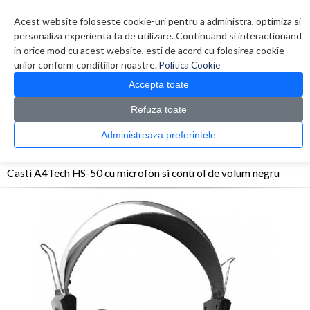
Contul meu
Creare cont
Wish List (0)
Contact
Acest website foloseste cookie-uri pentru a administra, optimiza si
personaliza experienta ta de utilizare. Continuand si interactionand
in orice mod cu acest website, esti de acord cu folosirea cookie-
urilor conform conditiilor noastre.
Politica Cookie
Accepta toate
Refuza toate
CATALOG PRODUSE
0 produs(e)
Administreaza preferintele
>
>
>
Prima Pagina
Periferice
Casti
Casti A4Tech HS-50 cu microfon si control de volum
negru
Casti A4Tech HS-50 cu microfon si control de volum negru