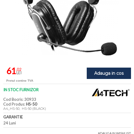
61
,02
LEI
Adauga in cos
Pretul contine TVA
IN STOC FURNIZOR
Cod Bocris: 30933
Cod Produs:
HS-50
A4_HS-50, HS-50 (BLACK)
GARANTIE
24 Luni
ADAUGA IN WISHLIST