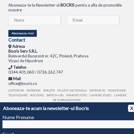
Aboneaza-te la Newsletter-ul
BOCRIS
pentru a afla de promotiile
noastre
Aboneaza-ma!
Contact
Adresa
Bocris Serv S.R.L.
Bulevardul Bucuresti nr. 42C, Ploiesti, Prahova
Vizavi de Hipodrom
Telefon
0344.401.060 / 0726.262.747
Mail
office@bocris.ro
LAPTOPURI
NETBOOK
TABLETE
MULTIFUNCTIONALE
SISTEME PC
MONITOARE
TELEVIZOARE
ROUTERE
SWITCH-URI
APARATE FOTO
CAMERE VIDEO
CAMERE
DE SUPRAVEGHERE
Aboneaza-te acum la newsletter-ul Bocris
X
© 1994 - 2026 BOCRIS SERV S.R.L. | CUI: RO6260085, REG. COM.: J29/2413/1994
ANPC
Nume Prenume