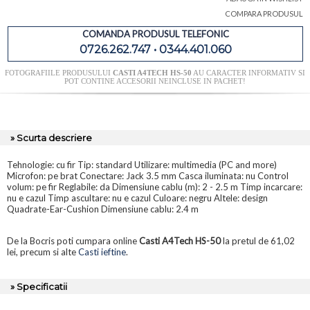
COMPARA PRODUSUL
COMANDA PRODUSUL TELEFONIC
0726.262.747 • 0344.401.060
FOTOGRAFIILE PRODUSULUI
CASTI A4TECH HS-50
AU CARACTER INFORMATIV SI
POT CONTINE ACCESORII NEINCLUSE IN PACHET!
» Scurta descriere
Tehnologie: cu fir Tip: standard Utilizare: multimedia (PC and more)
Microfon: pe brat Conectare: Jack 3.5 mm Casca iluminata: nu Control
volum: pe fir Reglabile: da Dimensiune cablu (m): 2 - 2.5 m Timp incarcare:
nu e cazul Timp ascultare: nu e cazul Culoare: negru Altele: design
Quadrate-Ear-Cushion Dimensiune cablu: 2.4 m
De la Bocris poti cumpara online
Casti A4Tech HS-50
la pretul de 61,02
lei, precum si alte
Casti ieftine
.
» Specificatii