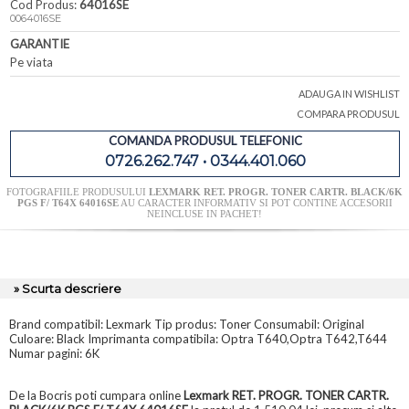
Cod Produs:
64016SE
0064016SE
GARANTIE
Pe viata
ADAUGA IN WISHLIST
COMPARA PRODUSUL
COMANDA PRODUSUL TELEFONIC
0726.262.747 • 0344.401.060
FOTOGRAFIILE PRODUSULUI
LEXMARK RET. PROGR. TONER CARTR. BLACK/6K
PGS F/ T64X 64016SE
AU CARACTER INFORMATIV SI POT CONTINE ACCESORII
NEINCLUSE IN PACHET!
» Scurta descriere
Brand compatibil: Lexmark Tip produs: Toner Consumabil: Original
Culoare: Black Imprimanta compatibila: Optra T640,Optra T642,T644
Numar pagini: 6K
De la Bocris poti cumpara online
Lexmark RET. PROGR. TONER CARTR.