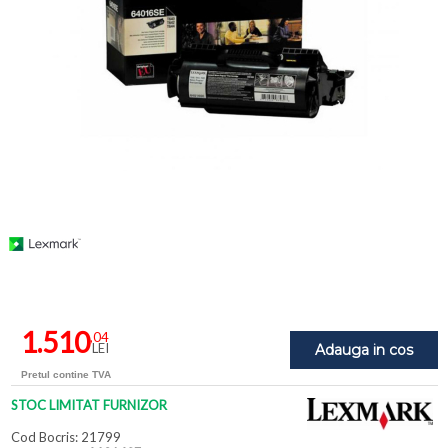
1.510
,04
LEI
Adauga in cos
Pretul contine TVA
STOC LIMITAT FURNIZOR
Cod Bocris: 21799