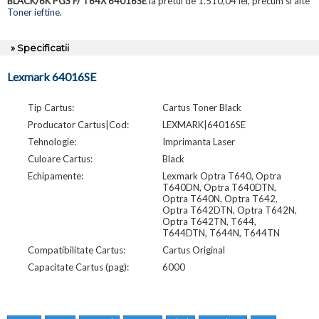
BLACK/6K PGS F/ T64X 64016SE
la pretul de 1.510,04 lei, precum si alte
Toner ieftine
.
» Specificatii
Lexmark 64016SE
Tip Cartus:
Cartus Toner Black
Producator Cartus|Cod:
LEXMARK|64016SE
Tehnologie:
Imprimanta Laser
Culoare Cartus:
Black
Echipamente:
Lexmark Optra T640, Optra
T640DN, Optra T640DTN,
Optra T640N, Optra T642,
Optra T642DTN, Optra T642N,
Optra T642TN, T644,
T644DTN, T644N, T644TN
Compatibilitate Cartus:
Cartus Original
Capacitate Cartus (pag):
6000