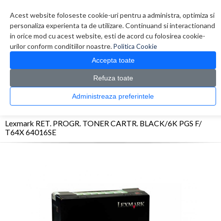
Contul meu
Creare cont
Wish List (0)
Contact
Acest website foloseste cookie-uri pentru a administra, optimiza si
personaliza experienta ta de utilizare. Continuand si interactionand
in orice mod cu acest website, esti de acord cu folosirea cookie-
urilor conform conditiilor noastre.
Politica Cookie
Accepta toate
Refuza toate
CATALOG PRODUSE
0 produs(e)
Administreaza preferintele
>
>
>
Prima Pagina
Consumabile originale
Toner
Lexmark RET. PROGR. TONER CARTR.
BLACK/6K PGS F/ T64X 64016SE
Lexmark RET. PROGR. TONER CARTR. BLACK/6K PGS F/
T64X 64016SE