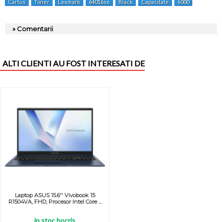
Cartus
Toner
Lexmark
64016se
Black
Capacitate
6000
Pagini
» Comentarii
ALTI CLIENTI AU FOST INTERESATI DE
Laptop ASUS 15.6'' Vivobook 15
R1504VA, FHD, Procesor Intel Core ...
in stoc bocris