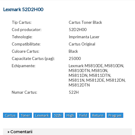
Lexmark 52D2H00
Tip Cartus:
Cartus Toner Black
Cod producator:
52D2H00
Tehnologie:
Imprimanta Laser
Compatibilitate:
Cartus Original
Culoare Cartus:
Black
Capacitate Cartus (pag):
25000
Echipamente:
Lexmark MS810DE, MS810DN,
MS810DTN, MS810N,
MS811DN, MS811DTN,
MS811N, MS812DE, MS812DN,
MS812DTN
Numar Cartus:
522H
Cartus
Toner
Lexmark
522h
High
Yield
Return
Program
Blac
» Comentarii