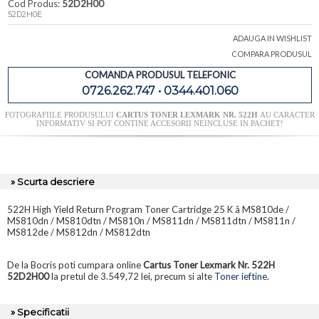
Cod Produs:
52D2H00
52D2H0E
ADAUGA IN WISHLIST
COMPARA PRODUSUL
COMANDA PRODUSUL TELEFONIC
0726.262.747 • 0344.401.060
FOTOGRAFIILE PRODUSULUI
CARTUS TONER LEXMARK NR. 522H
AU CARACTER
INFORMATIV SI POT CONTINE ACCESORII NEINCLUSE IN PACHET!
» Scurta descriere
522H High Yield Return Program Toner Cartridge 25 K â MS810de /
MS810dn / MS810dtn / MS810n / MS811dn / MS811dtn / MS811n /
MS812de / MS812dn / MS812dtn
De la Bocris poti cumpara online
Cartus Toner Lexmark Nr. 522H
52D2H00
la pretul de 3.549,72 lei, precum si alte
Toner ieftine
.
» Specificatii