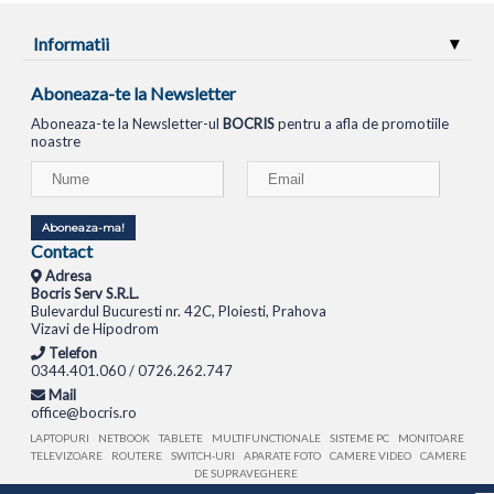
Informatii
Aboneaza-te la Newsletter
Aboneaza-te la Newsletter-ul
BOCRIS
pentru a afla de promotiile
noastre
Aboneaza-ma!
Contact
Adresa
Bocris Serv S.R.L.
Bulevardul Bucuresti nr. 42C, Ploiesti, Prahova
Vizavi de Hipodrom
Telefon
0344.401.060 / 0726.262.747
Mail
office@bocris.ro
LAPTOPURI
NETBOOK
TABLETE
MULTIFUNCTIONALE
SISTEME PC
MONITOARE
TELEVIZOARE
ROUTERE
SWITCH-URI
APARATE FOTO
CAMERE VIDEO
CAMERE
DE SUPRAVEGHERE