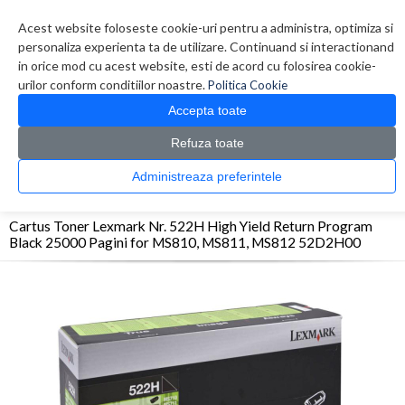
Contul meu
Creare cont
Wish List (0)
Contact
Acest website foloseste cookie-uri pentru a administra, optimiza si
personaliza experienta ta de utilizare. Continuand si interactionand
in orice mod cu acest website, esti de acord cu folosirea cookie-
urilor conform conditiilor noastre.
Politica Cookie
Accepta toate
Refuza toate
CATALOG PRODUSE
0 produs(e)
Administreaza preferintele
>
>
>
Prima Pagina
Consumabile originale
Toner
Cartus Toner Lexmark Nr. 522H High
Yield Return Program Black 25000 Pagini for MS810, MS811, MS812 52D2H00
Cartus Toner Lexmark Nr. 522H High Yield Return Program
Black 25000 Pagini for MS810, MS811, MS812 52D2H00