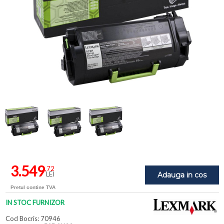
3.549
,72
LEI
Adauga in cos
Pretul contine TVA
IN STOC FURNIZOR
Cod Bocris: 70946