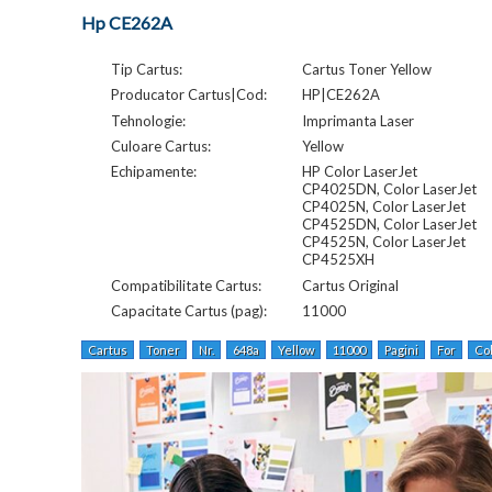
Hp CE262A
Tip Cartus:
Cartus Toner Yellow
Producator Cartus|Cod:
HP|CE262A
Tehnologie:
Imprimanta Laser
Culoare Cartus:
Yellow
Echipamente:
HP Color LaserJet
CP4025DN, Color LaserJet
CP4025N, Color LaserJet
CP4525DN, Color LaserJet
CP4525N, Color LaserJet
CP4525XH
Compatibilitate Cartus:
Cartus Original
Capacitate Cartus (pag):
11000
Cartus
Toner
Nr.
648a
Yellow
11000
Pagini
For
Co