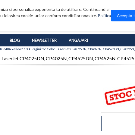
iza si personaliza experienta ta de utilizare. Continuand si
u folosirea cookie-urilor conform conditiilor noastre.
Accepta 
Politica
BLOG
NEWSLETTER
ANGAJARI
Nr. 648A Yellow 11000 Pagini for Color LaserJet CP4025DN, CP4025N, CP4525DN, CP4525
Color LaserJet CP4025DN, CP4025N, CP4525DN, CP4525N, CP45