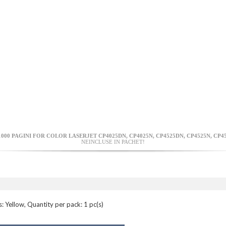
000 PAGINI FOR COLOR LASERJET CP4025DN, CP4025N, CP4525DN, CP4525N, CP4
NEINCLUSE IN PACHET!
: Yellow, Quantity per pack: 1 pc(s)