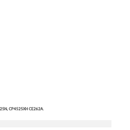
P4525N, CP4525XH CE262A
.