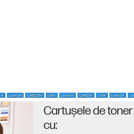
lor
Laserjet
Cp4025dn
Color
Laserjet
Cp4025n
Color
Laserjet
Cp
Cartuşele de toner
cu: