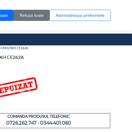
Contul meu
Creare cont
Wish List (0)
Contact
toate
Refuza toate
Administreaza preferintele
0 produs(e)
N, CP4525XH CE262A
25XH CE262A
COMANDA PRODUSUL TELEFONIC
0726.262.747 • 0344.401.060