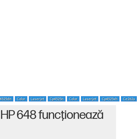
4525dn
Color
Laserjet
Cp4525n
Color
Laserjet
Cp4525xh
Ce262a
 HP 648 funcţionează