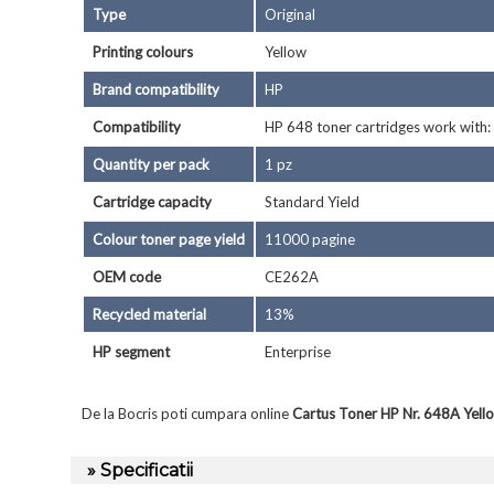
Type
Original
Printing colours
Yellow
Brand compatibility
HP
Compatibility
HP 648 toner cartridges work with
Quantity per pack
1 pz
Cartridge capacity
Standard Yield
Colour toner page yield
11000 pagine
OEM code
CE262A
Recycled material
13%
HP segment
Enterprise
De la Bocris poti cumpara online
Cartus Toner HP Nr. 648A Ye
» Specificatii