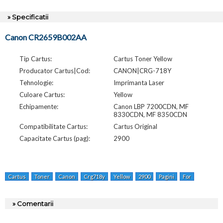
» Specificatii
Canon CR2659B002AA
Tip Cartus:
Cartus Toner Yellow
Producator Cartus|Cod:
CANON|CRG-718Y
Tehnologie:
Imprimanta Laser
Culoare Cartus:
Yellow
Echipamente:
Canon LBP 7200CDN, MF
8330CDN, MF 8350CDN
Compatibilitate Cartus:
Cartus Original
Capacitate Cartus (pag):
2900
Cartus
Toner
Canon
Crg718y
Yellow
2900
Pagini
For
Lbp
7
» Comentarii