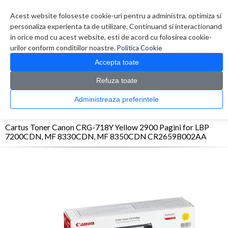
Contul meu
Creare cont
Wish List (0)
Contact
Acest website foloseste cookie-uri pentru a administra, optimiza si
personaliza experienta ta de utilizare. Continuand si interactionand
in orice mod cu acest website, esti de acord cu folosirea cookie-
urilor conform conditiilor noastre.
Politica Cookie
Accepta toate
Refuza toate
CATALOG PRODUSE
0 produs(e)
Administreaza preferintele
>
>
>
Prima Pagina
Consumabile originale
Toner
Cartus Toner Canon CRG-718Y Yellow
2900 Pagini for LBP 7200CDN, MF 8330CDN, MF 8350CDN CR2659B002AA
Cartus Toner Canon CRG-718Y Yellow 2900 Pagini for LBP
7200CDN, MF 8330CDN, MF 8350CDN CR2659B002AA