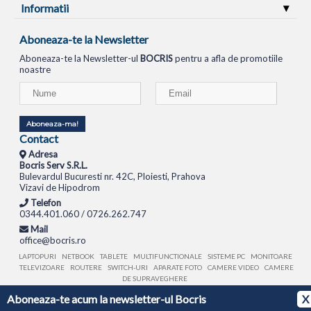
Informatii
Aboneaza-te la Newsletter
Aboneaza-te la Newsletter-ul
BOCRIS
pentru a afla de promotiile
noastre
Aboneaza-ma!
Contact
Adresa
Bocris Serv S.R.L.
Bulevardul Bucuresti nr. 42C, Ploiesti, Prahova
Vizavi de Hipodrom
Telefon
0344.401.060 / 0726.262.747
Mail
office@bocris.ro
LAPTOPURI
NETBOOK
TABLETE
MULTIFUNCTIONALE
SISTEME PC
MONITOARE
TELEVIZOARE
ROUTERE
SWITCH-URI
APARATE FOTO
CAMERE VIDEO
CAMERE
DE SUPRAVEGHERE
Aboneaza-te acum la newsletter-ul Bocris
X
© 1994 - 2026 BOCRIS SERV S.R.L. | CUI: RO6260085, REG. COM.: J29/2413/1994
ANPC