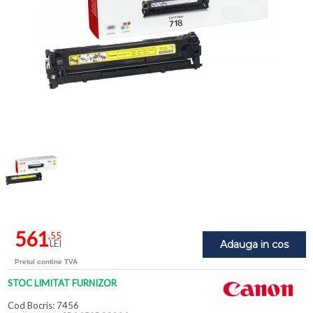
561
,55
LEI
Adauga in cos
Pretul contine TVA
STOC LIMITAT FURNIZOR
Cod Bocris: 7456