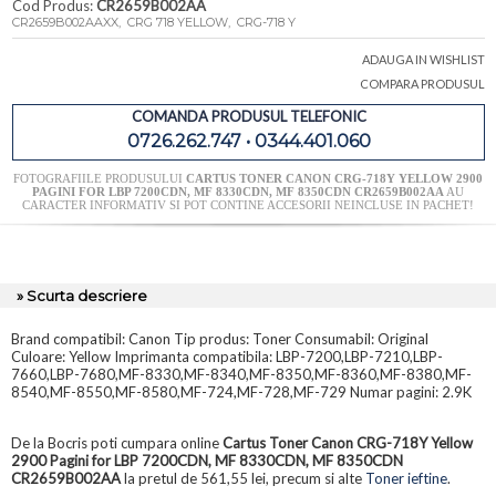
Cod Produs:
CR2659B002AA
CR2659B002AAXX, CRG 718 YELLOW, CRG-718 Y
ADAUGA IN WISHLIST
COMPARA PRODUSUL
COMANDA PRODUSUL TELEFONIC
0726.262.747 • 0344.401.060
FOTOGRAFIILE PRODUSULUI
CARTUS TONER CANON CRG-718Y YELLOW 2900
PAGINI FOR LBP 7200CDN, MF 8330CDN, MF 8350CDN CR2659B002AA
AU
CARACTER INFORMATIV SI POT CONTINE ACCESORII NEINCLUSE IN PACHET!
» Scurta descriere
Brand compatibil: Canon Tip produs: Toner Consumabil: Original
Culoare: Yellow Imprimanta compatibila: LBP-7200,LBP-7210,LBP-
7660,LBP-7680,MF-8330,MF-8340,MF-8350,MF-8360,MF-8380,MF-
8540,MF-8550,MF-8580,MF-724,MF-728,MF-729 Numar pagini: 2.9K
De la Bocris poti cumpara online
Cartus Toner Canon CRG-718Y Yellow
2900 Pagini for LBP 7200CDN, MF 8330CDN, MF 8350CDN
CR2659B002AA
la pretul de 561,55 lei, precum si alte
Toner ieftine
.