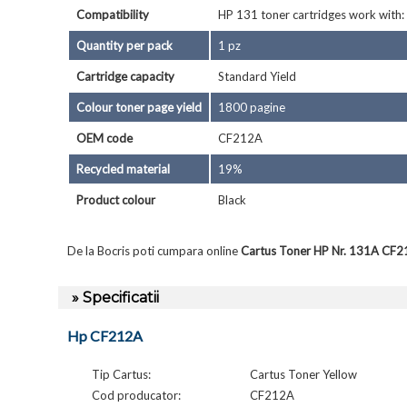
Compatibility
HP 131 toner cartridges work with
Quantity per pack
1 pz
Cartridge capacity
Standard Yield
Colour toner page yield
1800 pagine
OEM code
CF212A
Recycled material
19%
Product colour
Black
De la Bocris poti cumpara online
Cartus Toner HP Nr. 131A CF
» Specificatii
Hp CF212A
Tip Cartus:
Cartus Toner Yellow
Cod producator:
CF212A