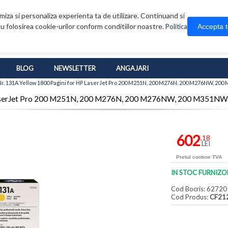
iza si personaliza experienta ta de utilizare. Continuand si
u folosirea cookie-urilor conform conditiilor noastre.
Accepta 
Politica
BLOG
NEWSLETTER
ANGAJARI
r. 131A Yellow 1800 Pagini for HP LaserJet Pro 200 M251N, 200 M276N, 200 M276NW, 2
P LaserJet Pro 200 M251N, 200 M276N, 200 M276NW, 200 M351N
602
,18
LEI
Pretul contine TVA
IN STOC FURNIZO
Cod Bocris: 62720
Cod Produs:
CF21