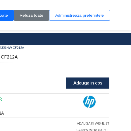
Contul meu
Creare cont
Wish List (0)
Contact
toate
Refuza toate
Administreaza preferintele
0 produs(e)
00 M351NW CF212A
W CF212A
Adauga in cos
R
2A
ADAUGA IN WISHLIST
COMPARA PRODUSUL