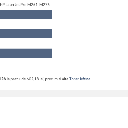
: HP LaserJet Pro M251, M276
212A
la pretul de 602,18 lei, precum si alte
Toner ieftine
.