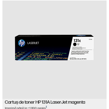
Cartuş de toner HP 131A LaserJet magenta
1
Imprimă până la ~1.800 pagini