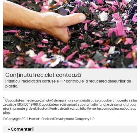
Conţinutul reciclat contează
Plasticul reciclat din cartușele HP contribuie la reducerea deșeurilor de
plastic.
1
Capacitatea medie aproximativă de imprimare combinată cu cyan, galben, magenta se ba
zează pe ISO/IEC 19798. Capacitatea reală variază substanţial în funcţie de conţinutul pagi
nilor imprimate şi de alţi factori. Pentru detalii, vizitaţi http://www.hp.com/go/learnaboutsup
plies.
© Copyright 2014 Hewlett-Packard Development Company, L.P.
» Comentarii