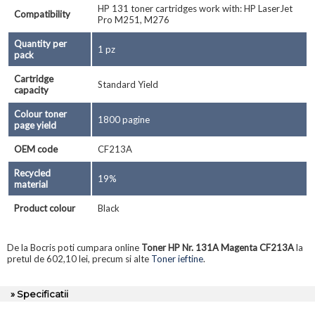
HP 131 toner cartridges work with: HP LaserJet
Compatibility
Pro M251, M276
Quantity per
1 pz
pack
Cartridge
Standard Yield
capacity
Colour toner
1800 pagine
page yield
OEM code
CF213A
Recycled
19%
material
Product colour
Black
De la Bocris poti cumpara online
Toner HP Nr. 131A Magenta CF213A
la
pretul de 602,10 lei, precum si alte
Toner ieftine
.
» Specificatii