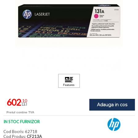
602
,10
LEI
Adauga in cos
Pretul contine TVA
IN STOC FURNIZOR
Cod Bocris: 62718
Cod Produs:
CF213A