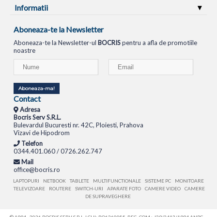
Informatii
Aboneaza-te la Newsletter
Aboneaza-te la Newsletter-ul
BOCRIS
pentru a afla de promotiile
noastre
Aboneaza-ma!
Contact
Adresa
Bocris Serv S.R.L.
Bulevardul Bucuresti nr. 42C, Ploiesti, Prahova
Vizavi de Hipodrom
Telefon
0344.401.060 / 0726.262.747
Mail
office@bocris.ro
LAPTOPURI
NETBOOK
TABLETE
MULTIFUNCTIONALE
SISTEME PC
MONITOARE
TELEVIZOARE
ROUTERE
SWITCH-URI
APARATE FOTO
CAMERE VIDEO
CAMERE
DE SUPRAVEGHERE