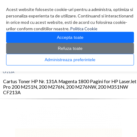
Contul meu
Creare cont
Wish List (0)
Contact
Acest website foloseste cookie-uri pentru a administra, optimiza si
personaliza experienta ta de utilizare. Continuand si interactionand
in orice mod cu acest website, esti de acord cu folosirea cookie-
urilor conform conditiilor noastre.
Politica Cookie
Accepta toate
Refuza toate
CATALOG PRODUSE
0 produs(e)
Administreaza preferintele
>
>
>
Prima Pagina
Consumabile originale
Toner
Cartus Toner HP Nr. 131A Magenta
1800 Pagini for HP LaserJet Pro 200 M251N, 200 M276N, 200 M276NW, 200 M351NW
CF213A
Cartus Toner HP Nr. 131A Magenta 1800 Pagini for HP LaserJet
Pro 200 M251N, 200 M276N, 200 M276NW, 200 M351NW
CF213A