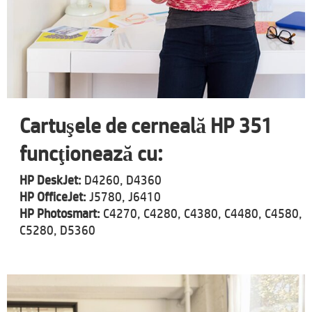
Cartuşele de cerneală HP 351
funcţionează cu:
HP DeskJet:
D4260, D4360
HP OfficeJet:
J5780, J6410
HP Photosmart:
C4270, C4280, C4380, C4480, C4580,
C5280, D5360