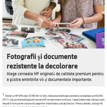
Fotografii şi documente
rezistente la decolorare
Alege cerneala HP originală de calitate premium pentru
a păstra amintirile vii şi documentele importante.
1
Testat cu HP Officejet J5780 All-in-One. Valoarea medie aproximativă se bazează pe ISO/IEC
24711 sau pe metodologia de testare HP, la imprimare continuă. Capacitatea reală variază subs
tanţial în funcţie de conţinutul paginilor imprimate şi de alţi factori. Pentru detalii, vizitaţi htt
p://www.hp.com/go/learnaboutsupplies.