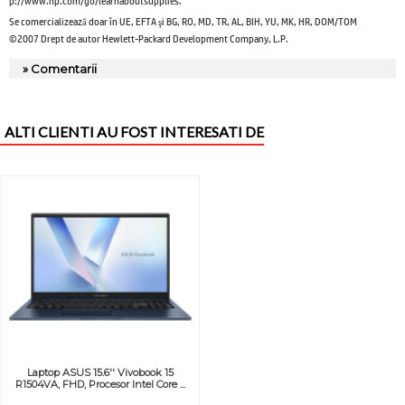
Se comercializează doar în UE, EFTA şi BG, RO, MD, TR, AL, BIH, YU, MK, HR, DOM/TOM
©2007 Drept de autor Hewlett-Packard Development Company, L.P.
» Comentarii
ALTI CLIENTI AU FOST INTERESATI DE
Laptop ASUS 15.6'' Vivobook 15
R1504VA, FHD, Procesor Intel Core ...