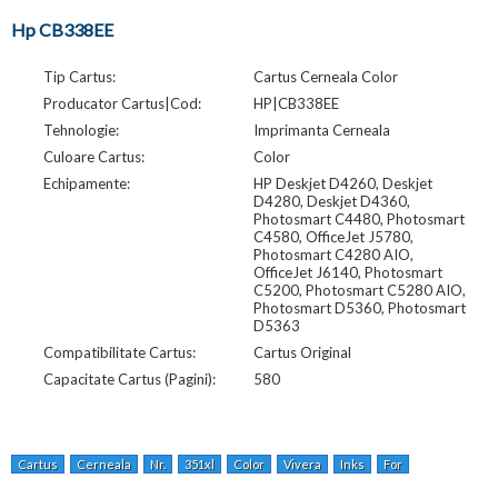
Hp CB338EE
Tip Cartus:
Cartus Cerneala Color
Producator Cartus|Cod:
HP|CB338EE
Tehnologie:
Imprimanta Cerneala
Culoare Cartus:
Color
Echipamente:
HP Deskjet D4260, Deskjet
D4280, Deskjet D4360,
Photosmart C4480, Photosmart
C4580, OfficeJet J5780,
Photosmart C4280 AIO,
OfficeJet J6140, Photosmart
C5200, Photosmart C5280 AIO,
Photosmart D5360, Photosmart
D5363
Compatibilitate Cartus:
Cartus Original
Capacitate Cartus (Pagini):
580
Cartus
Cerneala
Nr.
351xl
Color
Vivera
Inks
For
Deskjet
D