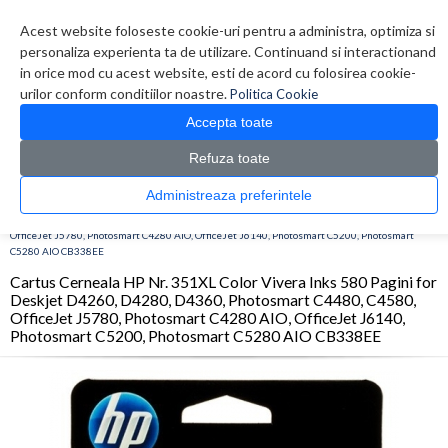
Contul meu
Creare cont
Wish List (0)
Contact
Acest website foloseste cookie-uri pentru a administra, optimiza si
personaliza experienta ta de utilizare. Continuand si interactionand
in orice mod cu acest website, esti de acord cu folosirea cookie-
urilor conform conditiilor noastre.
Politica Cookie
Accepta toate
Refuza toate
CATALOG PRODUSE
0 produs(e)
Administreaza preferintele
>
>
>
Prima Pagina
Consumabile originale
Inkjet
Cartus Cerneala HP Nr. 351XL Color
Vivera Inks 580 Pagini for Deskjet D4260, D4280, D4360, Photosmart C4480, C4580,
OfficeJet J5780, Photosmart C4280 AIO, OfficeJet J6140, Photosmart C5200, Photosmart
C5280 AIO CB338EE
Cartus Cerneala HP Nr. 351XL Color Vivera Inks 580 Pagini for
Deskjet D4260, D4280, D4360, Photosmart C4480, C4580,
OfficeJet J5780, Photosmart C4280 AIO, OfficeJet J6140,
Photosmart C5200, Photosmart C5280 AIO CB338EE