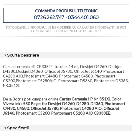
COMANDA PRODUSUL TELEFONIC
0726.262.747 • 0344.401.060
FOTOGRAFIILE PRODUSULUI
HP CB338EE
AU CARACTER INFORMATIV SI POT
CONTINE ACCESORII NEINCLUSE IN PACHET!
» Scurta descriere
Cartus cerneala HP CB338EE, tricolor, 14 ml, Deskjet D4260, Deskjet
D4280,Deskjet D4360, OfficeJet J5780, OfficeJet J6140, Photosmart
C4280 AIO,Photosmart C4480, Photosmart C4580, Photosmart
C5200,Photosmart C5280AIO, Photosmart D5360, Photosmart D5363,
NR.351XL
De la Bocris poti cumpara online
Cartus Cerneala HP Nr. 351XL Color
Vivera Inks 580 Pagini for Deskjet D4260, D4280, D4360, Photosmart
C4480, C4580, OfficeJet J5780, Photosmart C4280 AIO, OfficeJet
J6140, Photosmart C5200, Photosmart C5280 AIO CB338EE
.
» Specificatii