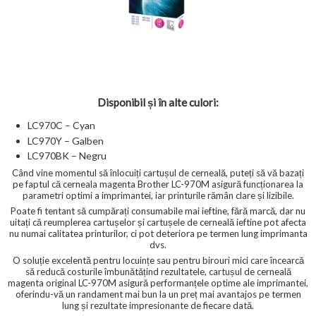
Disponibil și în alte culori:
LC970C – Cyan
LC970Y – Galben
LC970BK – Negru
Când vine momentul să înlocuiți cartușul de cerneală, puteți să vă bazați
pe faptul că cerneala magenta Brother LC-970M asigură funcționarea la
parametri optimi a imprimantei, iar printurile rămân clare și lizibile.
Poate fi tentant să cumpărați consumabile mai ieftine, fără marcă, dar nu
uitați că reumplerea cartușelor și cartușele de cerneală ieftine pot afecta
nu numai calitatea printurilor, ci pot deteriora pe termen lung imprimanta
dvs.
O soluție excelentă pentru locuințe sau pentru birouri mici care încearcă
să reducă costurile îmbunătățind rezultatele, cartușul de cerneală
magenta original LC-970M asigură performanțele optime ale imprimantei,
oferindu-vă un randament mai bun la un preț mai avantajos pe termen
lung și rezultate impresionante de fiecare dată.