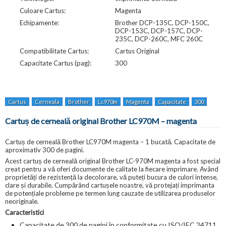
Culoare Cartus:
Magenta
Echipamente:
Brother DCP-135C, DCP-150C,
DCP-153C, DCP-157C, DCP-
235C, DCP-260C, MFC 260C
Compatibilitate Cartus:
Cartus Original
Capacitate Cartus (pag):
300
Cartus
Cerneala
Brother
Lc970m
Magenta
Capacitate
300
Pagin
Cartuș de cerneală original Brother LC970M – magenta
Cartuș de cerneală Brother LC970M magenta – 1 bucată. Capacitate de
aproximativ 300 de pagini.
Acest cartuș de cerneală original Brother LC-970M magenta a fost special
creat pentru a vă oferi documente de calitate la fiecare imprimare. Având
proprietăți de rezistență la decolorare, vă puteți bucura de culori intense,
clare și durabile. Cumpărând cartușele noastre, vă protejați imprimanta
de potențiale probleme pe termen lung cauzate de utilizarea produselor
neoriginale.
Caracteristici
Capacitate de 300 de pagini în conformitate cu ISO/IEC 24711