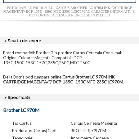
FOTOGRAFIILE PRODUSULUI
CARTUS BROTHER LC-970M INK CARTRIDGE
MAGENTA/F/ DCP-135C -150C MFC-235C LC970M
AU CARACTER INFORMATIV SI
POT CONTINE ACCESORII NEINCLUSE IN PACHET!
» Scurta descriere
Brand compatibil: Brother Tip produs: Cartus Cerneala Consumabil:
Original Culoare: Magenta Compatibil: DCP-
135C,150C,153C,157C,235C,260C,MFC-260C
De la Bocris poti cumpara online
Cartus Brother LC-970M INK
CARTRIDGE MAGENTA/F/ DCP-135C -150C MFC-235C LC970M
.
» Specificatii
Brother LC970M
Tip Cartus:
Cartus Cerneala Magenta
Producator Cartus|Cod:
BROTHER|LC970M
Tehnologie:
Imprimanta Cerneala