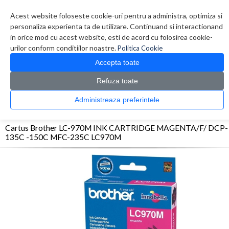
Contul meu
Creare cont
Wish List (0)
Contact
Acest website foloseste cookie-uri pentru a administra, optimiza si
personaliza experienta ta de utilizare. Continuand si interactionand
in orice mod cu acest website, esti de acord cu folosirea cookie-
urilor conform conditiilor noastre.
Politica Cookie
Accepta toate
Refuza toate
CATALOG PRODUSE
0 produs(e)
Administreaza preferintele
>
>
>
Prima Pagina
Consumabile originale
Inkjet
Cartus Brother LC-970M INK
CARTRIDGE MAGENTA/F/ DCP-135C -150C MFC-235C LC970M
Cartus Brother LC-970M INK CARTRIDGE MAGENTA/F/ DCP-
135C -150C MFC-235C LC970M