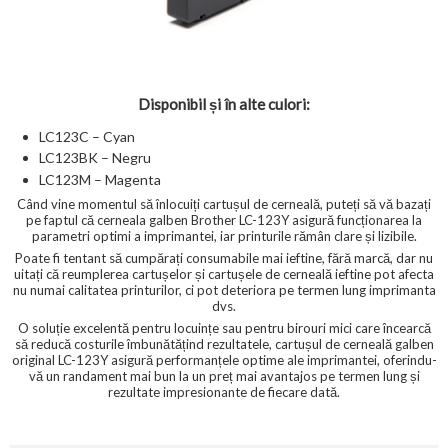
Disponibil și în alte culori:
LC123C – Cyan
LC123BK – Negru
LC123M – Magenta
Când vine momentul să înlocuiți cartușul de cerneală, puteți să vă bazați
pe faptul că cerneala galben Brother LC-123Y asigură funcționarea la
parametri optimi a imprimantei, iar printurile rămân clare și lizibile.
Poate fi tentant să cumpărați consumabile mai ieftine, fără marcă, dar nu
uitați că reumplerea cartușelor și cartușele de cerneală ieftine pot afecta
nu numai calitatea printurilor, ci pot deteriora pe termen lung imprimanta
dvs.
O soluție excelentă pentru locuințe sau pentru birouri mici care încearcă
să reducă costurile îmbunătățind rezultatele, cartușul de cerneală galben
original LC-123Y asigură performanțele optime ale imprimantei, oferindu-
vă un randament mai bun la un preț mai avantajos pe termen lung și
rezultate impresionante de fiecare dată.