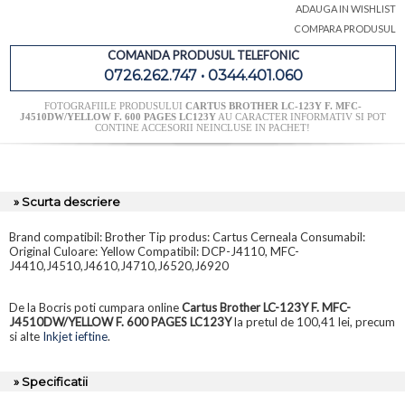
ADAUGA IN WISHLIST
COMPARA PRODUSUL
COMANDA PRODUSUL TELEFONIC
0726.262.747 • 0344.401.060
FOTOGRAFIILE PRODUSULUI
CARTUS BROTHER LC-123Y F. MFC-
J4510DW/YELLOW F. 600 PAGES LC123Y
AU CARACTER INFORMATIV SI POT
CONTINE ACCESORII NEINCLUSE IN PACHET!
» Scurta descriere
Brand compatibil: Brother Tip produs: Cartus Cerneala Consumabil:
Original Culoare: Yellow Compatibil: DCP-J4110, MFC-
J4410,J4510,J4610,J4710,J6520,J6920
De la Bocris poti cumpara online
Cartus Brother LC-123Y F. MFC-
J4510DW/YELLOW F. 600 PAGES LC123Y
la pretul de 100,41 lei, precum
si alte
Inkjet ieftine
.
» Specificatii