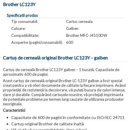
Brother LC123Y
Specificatii produs
Tip consumabil:
Cartus cerneala
Culoare:
Galben
Compatibilitate:
Brother MFC-J4510DW
Acoperire (pagini/consumabil):
600
Cartuș de cerneală original Brother LC123Y – galben
Cartuș de cerneală Brother LC123Y galben – 1 bucată. Capacitate de
aproximativ 600 de pagini.
Acest cartuș de cerneală original Brother LC-123Y galben a fost special
creat pentru a vă oferi documente de calitate la fiecare imprimare. Având
proprietăți de rezistență la decolorare, vă puteți bucura de culori intense,
clare și durabile. Cumpărând cartușele noastre, vă protejați imprimanta
de potențiale probleme pe termen lung cauzate de utilizarea produselor
neoriginale.
Caracteristici
Capacitate de 600 de pagini în conformitate cu ISO/IEC 24711
Cartuș original Brother de calitate înaltă
Vă ajută să economisiți hârtie, timp și bani