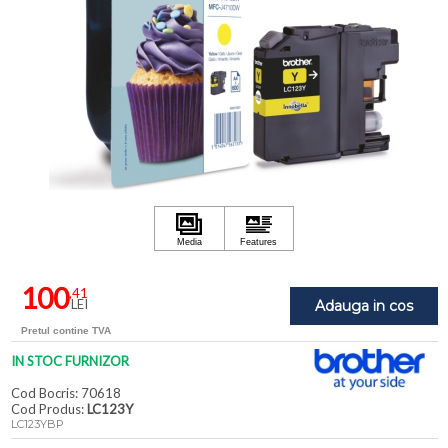
100
,41
LEI
Adauga in cos
Pretul contine TVA
IN STOC FURNIZOR
Cod Bocris: 70618
Cod Produs:
LC123Y
LC123YBP