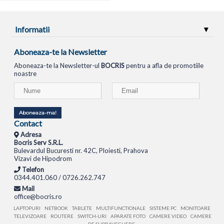
Informatii
Aboneaza-te la Newsletter
Aboneaza-te la Newsletter-ul
BOCRIS
pentru a afla de promotiile
noastre
Aboneaza-ma!
Contact
Adresa
Bocris Serv S.R.L.
Bulevardul Bucuresti nr. 42C, Ploiesti, Prahova
Vizavi de Hipodrom
Telefon
0344.401.060 / 0726.262.747
Mail
office@bocris.ro
LAPTOPURI
NETBOOK
TABLETE
MULTIFUNCTIONALE
SISTEME PC
MONITOARE
TELEVIZOARE
ROUTERE
SWITCH-URI
APARATE FOTO
CAMERE VIDEO
CAMERE