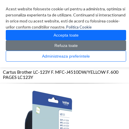
Contul meu
Creare cont
Wish List (0)
Contact
Acest website foloseste cookie-uri pentru a administra, optimiza si
personaliza experienta ta de utilizare. Continuand si interactionand
in orice mod cu acest website, esti de acord cu folosirea cookie-
urilor conform conditiilor noastre.
Politica Cookie
Accepta toate
Refuza toate
CATALOG PRODUSE
0 produs(e)
Administreaza preferintele
>
>
>
Prima Pagina
Consumabile originale
Inkjet
Cartus Brother LC-123Y F. MFC-
J4510DW/YELLOW F. 600 PAGES LC123Y
Cartus Brother LC-123Y F. MFC-J4510DW/YELLOW F. 600
PAGES LC123Y