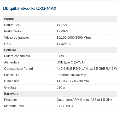
Ubiquiti networks UXG-MAX
Porturi
Porturi LAN
4x LAN
Porturi WAN
1x WAN
Viteza de transfer
10/100/1000/2500 Mbps
USB
1x USB-C
General
Putere consumata
9.6W
Alimentare
USB type C (5V/3A)
Caracteristici Porturi
4x 2.5 GbE RJ45 LAN, 1x 2.5 GbE RJ45 
Functii LED
Ethernet Link/activity
Dimensiuni
141.8 x 127.6 x 30 mm
Greutate
520 g
Hardware
Procesor
Quad-core ARM Cortex-A53 at 1.5 GHz
Memorie RAM
2 GB DDR4