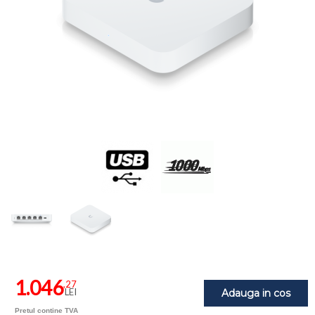
1.046
,27
LEI
Adauga in cos
Pretul contine TVA