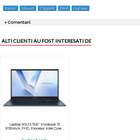
Router
Ubiquiti
2.5gigabit
Ddr4
Uxg-max
» Comentarii
ALTI CLIENTI AU FOST INTERESATI DE
Laptop ASUS 15.6'' Vivobook 15
R1504VA, FHD, Procesor Intel Core ...