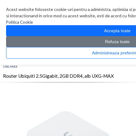
Contul meu
Creare cont
Wish List (0)
Contact
Acest website foloseste cookie-uri pentru a administra, optimiza si p
si interactionand in orice mod cu acest website, esti de acord cu folos
Politica Cookie
Accepta toate
Refuza toate
Administreaza pref
CATALOG PRODUSE
0 produs(e)
>
>
>
Prima Pagina
Retelistica
Routere
Router Ubiquiti 2.5Gigabit, 2GB DDR4, alb
UXG-MAX
Router Ubiquiti 2.5Gigabit, 2GB DDR4, alb UXG-MAX