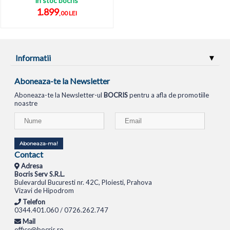
in stoc bocris
1.899
,00 LEI
Informatii
Aboneaza-te la Newsletter
Aboneaza-te la Newsletter-ul
BOCRIS
pentru a afla de promotiile
noastre
Aboneaza-ma!
Contact
Adresa
Bocris Serv S.R.L.
Bulevardul Bucuresti nr. 42C, Ploiesti, Prahova
Vizavi de Hipodrom
Telefon
0344.401.060 / 0726.262.747
Mail
office@bocris.ro