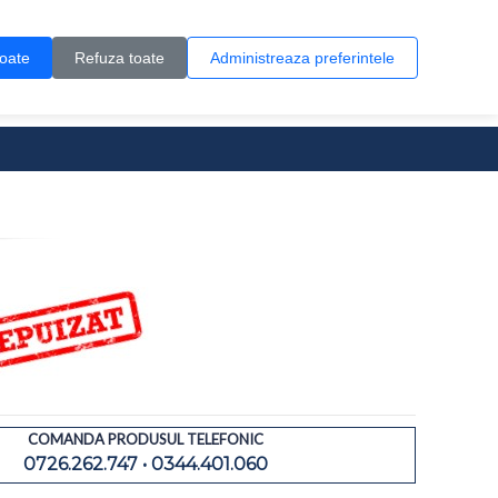
Contul meu
Creare cont
Wish List (0)
Contact
toate
Refuza toate
Administreaza preferintele
0 produs(e)
COMANDA PRODUSUL TELEFONIC
0726.262.747 • 0344.401.060