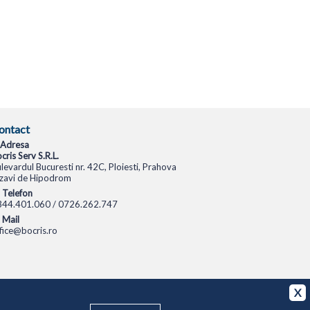
ontact
Adresa
cris Serv S.R.L.
levardul Bucuresti nr. 42C, Ploiesti, Prahova
zavi de Hipodrom
Telefon
344.401.060 / 0726.262.747
Mail
fice@bocris.ro
CAMERE VIDEO
CAMERE DE SUPRAVEGHERE
X