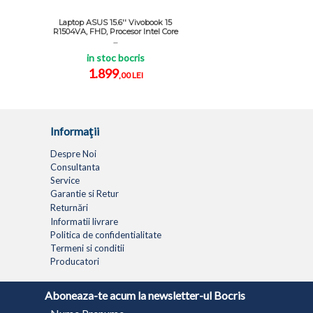
Laptop ASUS 15.6'' Vivobook 15
R1504VA, FHD, Procesor Intel Core
...
in stoc bocris
1.899
,00 LEI
Informaţii
Despre Noi
Consultanta
Service
Garantie si Retur
Returnări
Informatii livrare
Politica de confidentialitate
Termeni si conditii
Producatori
LAPTOPURI
NETBOOK
TABLETE
MULTIFUNC
Aboneaza-te acum la newsletter-ul Bocris