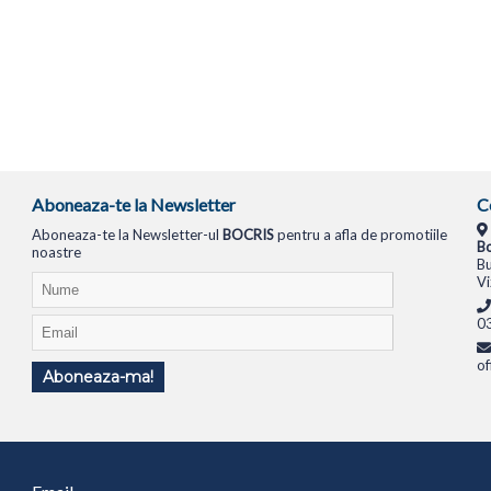
Aboneaza-te la Newsletter
C
Aboneaza-te la Newsletter-ul
BOCRIS
pentru a afla de promotiile
Bo
noastre
Bu
Vi
0
of
Aboneaza-ma!
TIONALE
SISTEME PC
MONITOARE
TELEVIZOARE
ROUTERE
SWITCH-URI
APARATE FOTO