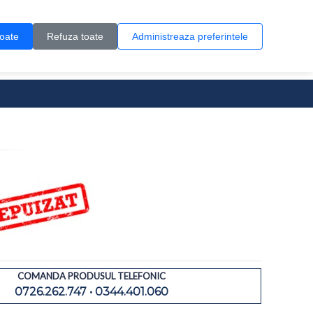
Contul meu
Creare cont
Wish List (0)
Contact
toate
Refuza toate
Administreaza preferintele
0 produs(e)
COMANDA PRODUSUL TELEFONIC
0726.262.747 • 0344.401.060