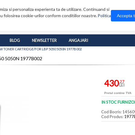
iza si personaliza experienta ta de utilizare. Continuand si
u folosirea cookie-urilor conform conditiilor noastre.
Accepta 
Politica
BLOG
NEWSLETTER
ANGAJARI
W TONER CARTRIDGE/FOR LBP 5050 5050N 1977B002
50 5050N 1977B002
430
,27
LEI
Pretul contine TVA
IN STOC FURNIZO
Cod Bocris: 14560
Cod Produs:
1977