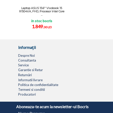
Laptop ASUS 15.6'' Vivobook 15
R1504VA, FHD, Procesor Intel Core
...
in stoc bocris
1.849
,00 LEI
Informaţii
Despre Noi
Consultanta
Service
Garantie si Retur
Returnări
Informatii livrare
Politica de confidentialitate
Termeni si conditii
Producatori
LAPTOPURI
NETBOOK
TABLETE
MULTIFUNC
Aboneaza-te acum la newsletter-ul Bocris