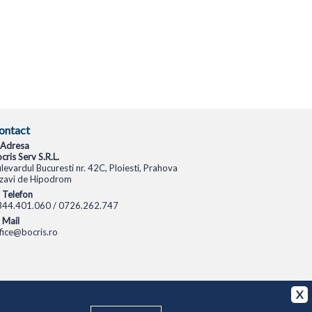
ontact
Adresa
cris Serv S.R.L.
levardul Bucuresti nr. 42C, Ploiesti, Prahova
zavi de Hipodrom
Telefon
344.401.060 / 0726.262.747
Mail
fice@bocris.ro
CAMERE VIDEO
CAMERE DE SUPRAVEGHERE
X