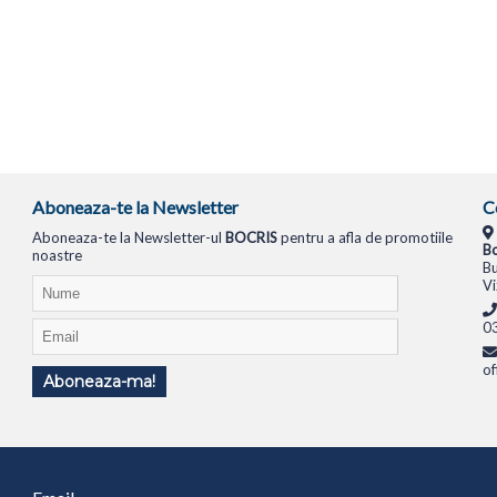
Aboneaza-te la Newsletter
C
Aboneaza-te la Newsletter-ul
BOCRIS
pentru a afla de promotiile
Bo
noastre
Bu
Vi
0
of
Aboneaza-ma!
TIONALE
SISTEME PC
MONITOARE
TELEVIZOARE
ROUTERE
SWITCH-URI
APARATE FOTO