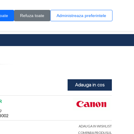
Contul meu
Creare cont
Wish List (0)
Contact
toate
Refuza toate
Administreaza preferintele
0 produs(e)
Adauga in cos
R
9
B002
ADAUGA IN WISHLIST
COMPARA PRODUSUL