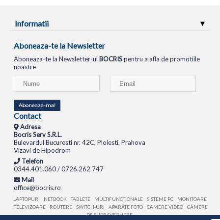
Informatii
Aboneaza-te la Newsletter
Aboneaza-te la Newsletter-ul
BOCRIS
pentru a afla de promotiile
noastre
Aboneaza-ma!
Contact
Adresa
Bocris Serv S.R.L.
Bulevardul Bucuresti nr. 42C, Ploiesti, Prahova
Vizavi de Hipodrom
Telefon
0344.401.060 / 0726.262.747
Mail
office@bocris.ro
LAPTOPURI
NETBOOK
TABLETE
MULTIFUNCTIONALE
SISTEME PC
MONITOARE
TELEVIZOARE
ROUTERE
SWITCH-URI
APARATE FOTO
CAMERE VIDEO
CAMERE
DE SUPRAVEGHERE