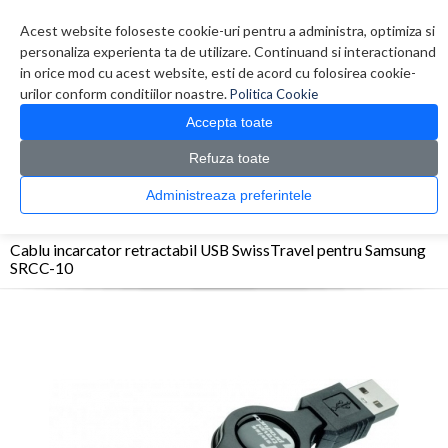
Contul meu
Creare cont
Wish List (0)
Contact
Acest website foloseste cookie-uri pentru a administra, optimiza si
personaliza experienta ta de utilizare. Continuand si interactionand
in orice mod cu acest website, esti de acord cu folosirea cookie-
urilor conform conditiilor noastre.
Politica Cookie
Accepta toate
Refuza toate
CATALOG PRODUSE
0 produs(e)
Administreaza preferintele
>
>
>
Prima Pagina
Telefoane
Accesorii telefoane
Cablu incarcator retractabil USB
SwissTravel pentru Samsung SRCC-10
Cablu incarcator retractabil USB SwissTravel pentru Samsung
SRCC-10