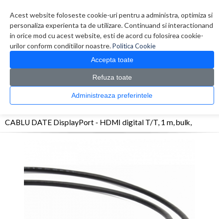
Contul meu
Creare cont
Wish List (0)
Contact
Acest website foloseste cookie-uri pentru a administra, optimiza si
personaliza experienta ta de utilizare. Continuand si interactionand
in orice mod cu acest website, esti de acord cu folosirea cookie-
urilor conform conditiilor noastre.
Politica Cookie
Accepta toate
Refuza toate
CATALOG PRODUSE
0 produs(e)
Administreaza preferintele
>
>
>
Prima Pagina
Monitoare & Televizoare
Accesorii Monitoare / Televizoare
CABLU
DATE DisplayPort - HDMI digital T/T, 1 m, bulk,
CABLU DATE DisplayPort - HDMI digital T/T, 1 m, bulk,