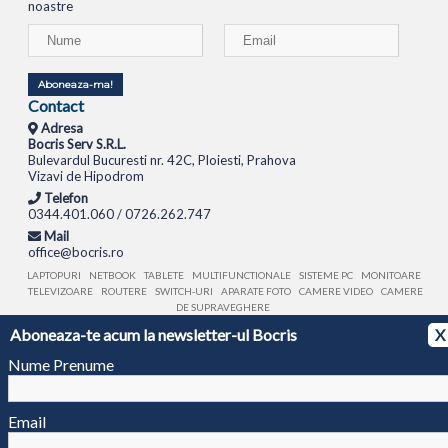
noastre
Aboneaza-ma!
Contact
Adresa
Bocris Serv S.R.L.
Bulevardul Bucuresti nr. 42C, Ploiesti, Prahova
Vizavi de Hipodrom
Telefon
0344.401.060 / 0726.262.747
Mail
office@bocris.ro
LAPTOPURI
NETBOOK
TABLETE
MULTIFUNCTIONALE
SISTEME PC
MONITOARE
TELEVIZOARE
ROUTERE
SWITCH-URI
APARATE FOTO
CAMERE VIDEO
CAMERE
DE SUPRAVEGHERE
Aboneaza-te acum la newsletter-ul Bocris
X
© 1994 - 2026 BOCRIS SERV S.R.L. | CUI: RO6260085, REG. COM.: J29/2413/1994
ANPC
Nume Prenume
Email