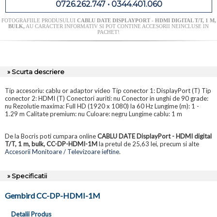
0726.262.747 • 0344.401.060
FOTOGRAFIILE PRODUSULUI
CABLU DATE DISPLAYPORT - HDMI DIGITAL T/T, 1 M,
BULK,
AU CARACTER INFORMATIV SI POT CONTINE ACCESORII NEINCLUSE IN
PACHET!
» Scurta descriere
Tip accesoriu: cablu or adaptor video Tip conector 1: DisplayPort (T) Tip
conector 2: HDMI (T) Conectori auriti: nu Conector in unghi de 90 grade:
nu Rezolutie maxima: Full HD (1920 x 1080) la 60 Hz Lungime (m): 1 -
1.29 m Calitate premium: nu Culoare: negru Lungime cablu: 1 m
De la Bocris poti cumpara online
CABLU DATE DisplayPort - HDMI digital
T/T, 1 m, bulk, CC-DP-HDMI-1M
la pretul de 25,63 lei, precum si alte
Accesorii Monitoare / Televizoare ieftine
.
» Specificatii
Gembird CC-DP-HDMI-1M
Detalii Produs