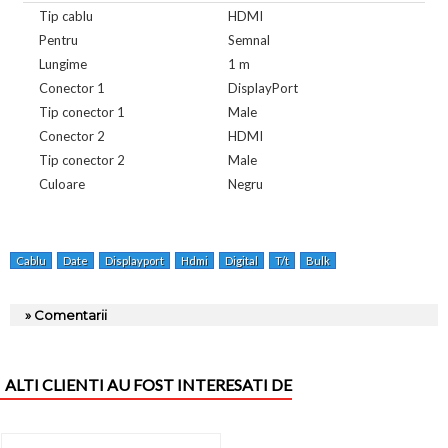
Tip cablu
HDMI
Pentru
Semnal
Lungime
1 m
Conector 1
DisplayPort
Tip conector 1
Male
Conector 2
HDMI
Tip conector 2
Male
Culoare
Negru
Cablu
Date
Displayport
Hdmi
Digital
T/t
Bulk
» Comentarii
ALTI CLIENTI AU FOST INTERESATI DE