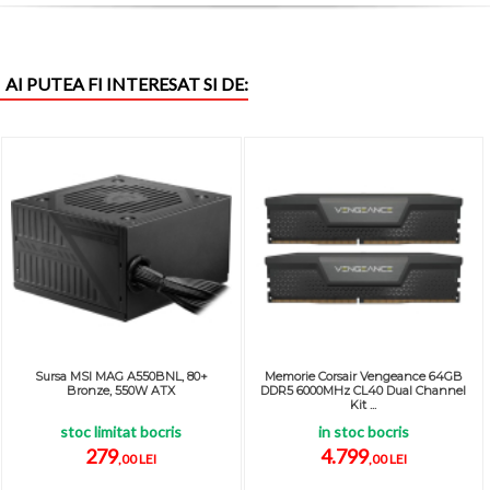
AI PUTEA FI INTERESAT SI DE:
Sursa MSI MAG A550BNL, 80+
Memorie Corsair Vengeance 64GB
Bronze, 550W ATX
DDR5 6000MHz CL40 Dual Channel
Kit ...
stoc limitat bocris
in stoc bocris
279
4.799
,00 LEI
,00 LEI