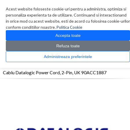
Contul meu
Creare cont
Wish List (0)
Contact
Acest website foloseste cookie-uri pentru a administra, optimiza si
personaliza experienta ta de utilizare. Continuand si interactionand
in orice mod cu acest website, esti de acord cu folosirea cookie-urilor
conform conditiilor noastre.
Politica Cookie
Accepta toate
Refuza toate
CATALOG PRODUSE
0 produs(e)
Administreaza preferintele
>
>
>
Prima Pagina
Componente PC
Cabluri
Cablu Datalogic Power Cord, 2-Pin, UK
90ACC1887
Cablu Datalogic Power Cord, 2-Pin, UK 90ACC1887