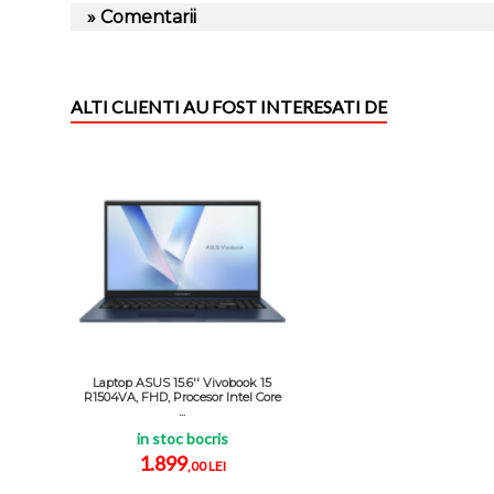
» Comentarii
ALTI CLIENTI AU FOST INTERESATI DE
Laptop ASUS 15.6'' Vivobook 15
R1504VA, FHD, Procesor Intel Core
...
in stoc bocris
1.899
,00 LEI