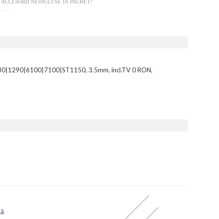
ACCESORII NEINCLUSE IN PACHET!
1290|6100|7100|ST1150, 3.5mm, incl.TV 0 RON,
că