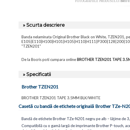
FOTOGRAFIILE PRODUSULUI
BROT
» Scurta descriere
Banda nelaminata Original Brother Black on White, TZEN201, p
E105|E110|H100|H101|H105|H110|H111|P300|128|200|100
"TZEN201"
De la Bocris poti cumpara online
BROTHER TZEN201 TAPE 3.5
» Specificatii
Brother TZEN201
BROTHER TZEN201 TAPE 3.5MM BLK/WHITE
Casetă cu bandă de etichete originală Brother TZe-N20
Bandă de etichete Brother TZe-N201 negru pe alb – lățime de 
Compatibilă cu o gamă largă de imprimante Brother P-touch, ace