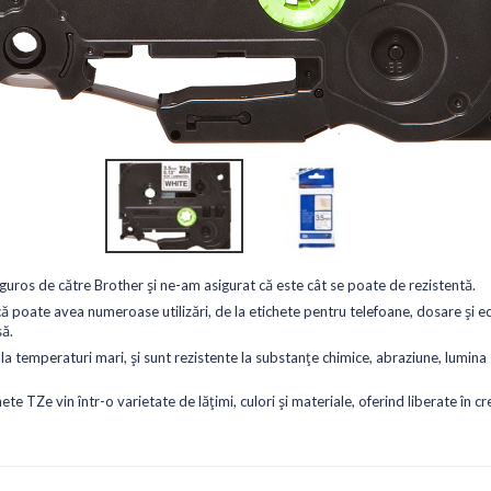
uros de către Brother și ne-am asigurat că este cât se poate de rezistentă.
oate avea numeroase utilizări, de la etichete pentru telefoane, dosare și ech
să.
a temperaturi mari, și sunt rezistente la substanțe chimice, abraziune, lumina s
e TZe vin într-o varietate de lățimi, culori și materiale, oferind liberate în cr