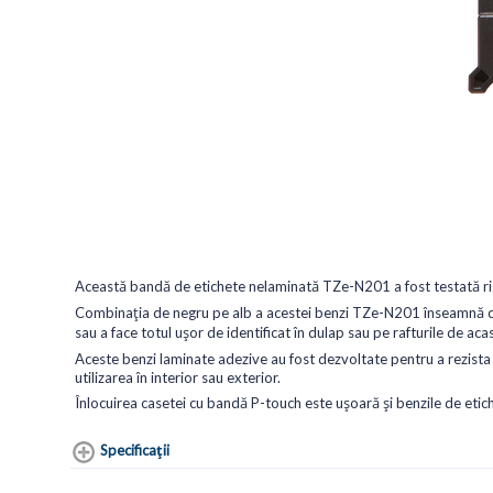
Această bandă de etichete nelaminată TZe-N201 a fost testată rig
Combinația de negru pe alb a acestei benzi TZe-N201 înseamnă că p
sau a face totul ușor de identificat în dulap sau pe rafturile de aca
Aceste benzi laminate adezive au fost dezvoltate pentru a rezista l
utilizarea în interior sau exterior.
Înlocuirea casetei cu bandă P-touch este ușoară și benzile de etichet
Specificaţii