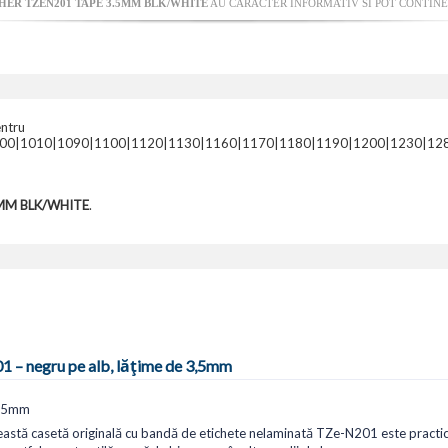
HER TZEN201 TAPE 3.5MM BLK/WHITE
AU CARACTER INFORMATIV SI POT CONTINE 
entru
0|1010|1090|1100|1120|1130|1160|1170|1180|1190|1200|1230|1280|
MM BLK/WHITE
.
1 – negru pe alb, lățime de 3,5mm
3,5mm
astă casetă originală cu bandă de etichete nelaminată TZe-N201 este practi