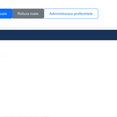
Contul meu
Creare cont
Wish List (0)
Contact
toate
Refuza toate
Administreaza preferintele
0 produs(e)