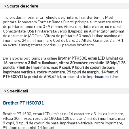
» Scurta descriere
Tip produs: Imprimanta Tehnologie printare: Transfer termic Mod
printare: Monocrom Format: Banda Functii principale: Imprimare Viteza
de printare monocrom: 0 - 99 mm/s Viteza de printare color: nu e cazul
Conectivitate: USB Printare fata/verso (Duplex): nu Alimentator automat
de documente (ADF): nu Viteza de printare: 30 mm/s Latime maxima de
imprimare: 24 mm Imprimare Cod de bare: Da Altele: Garantie: 2 ani + 1
an extra la inregistrarea produsului pe www.brother.ro
De la Bocris poti cumpara online
Brother PTH500, ecran LCD luminat cu
16 caractere x 3 linii cu iluminare, viteza 30mm/sec, rezolutie 180dpi/128
puncte, 7 linii de i mprimare, max 9 copii, 9 tipuri de coduri de bare,
imprimare verticala, rotire imprimare, 99 tipuri de margini, 14 fonturi
PTH500YJ1
la pretul de 608,62 lei, precum si alte
Imprimante ieftine
.
» Specificatii
Brother PTH500YJ1
Brother PTH500, ecran LCD luminat cu 16 caractere x 3 linii cu iluminare,
viteza 30mm/sec, rezolutie 180dpi/128 puncte, 7 linii de i mprimare, max
9 copii, 9 tipuri de coduri de bare, imprimare verticala, rotire imprimare,
99 tipuri de margini, 14 fonturi