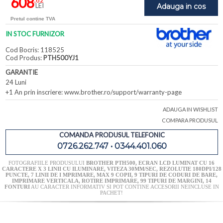
608
,62
LEI
Adauga in cos
Pretul contine TVA
IN STOC FURNIZOR
Cod Bocris: 118525
Cod Produs:
PTH500YJ1
GARANTIE
24 Luni
+1 An prin inscriere: www.brother.ro/support/warranty-page
ADAUGA IN WISHLIST
COMPARA PRODUSUL
COMANDA PRODUSUL TELEFONIC
0726.262.747 • 0344.401.060
FOTOGRAFIILE PRODUSULUI
BROTHER PTH500, ECRAN LCD LUMINAT CU 16
CARACTERE X 3 LINII CU ILUMINARE, VITEZA 30MM/SEC, REZOLUTIE 180DPI/128
PUNCTE, 7 LINII DE I MPRIMARE, MAX 9 COPII, 9 TIPURI DE CODURI DE BARE,
IMPRIMARE VERTICALA, ROTIRE IMPRIMARE, 99 TIPURI DE MARGINI, 14
FONTURI
AU CARACTER INFORMATIV SI POT CONTINE ACCESORII NEINCLUSE IN
PACHET!