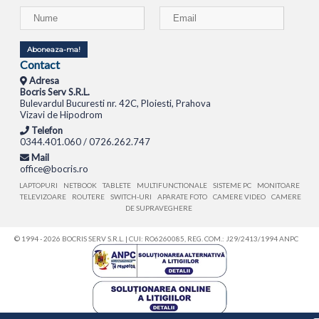
Aboneaza-ma!
Contact
Adresa
Bocris Serv S.R.L.
Bulevardul Bucuresti nr. 42C, Ploiesti, Prahova
Vizavi de Hipodrom
Telefon
0344.401.060 / 0726.262.747
Mail
office@bocris.ro
LAPTOPURI
NETBOOK
TABLETE
MULTIFUNCTIONALE
SISTEME PC
MONITOARE
TELEVIZOARE
ROUTERE
SWITCH-URI
APARATE FOTO
CAMERE VIDEO
CAMERE
DE SUPRAVEGHERE
© 1994 - 2026 BOCRIS SERV S.R.L. | CUI: RO6260085, REG. COM.: J29/2413/1994
ANPC