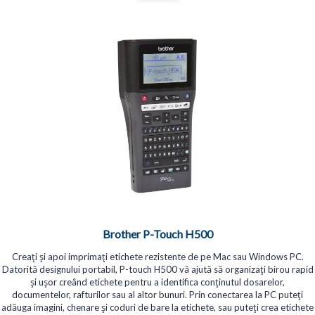
Brother P-Touch H500
Creați și apoi imprimați etichete rezistente de pe Mac sau Windows PC.
Datorită designului portabil, P-touch H500 vă ajută să organizați birou rapid
și ușor creând etichete pentru a identifica conținutul dosarelor,
documentelor, rafturilor sau al altor bunuri. Prin conectarea la PC puteți
adăuga imagini, chenare și coduri de bare la etichete, sau puteți crea etichete