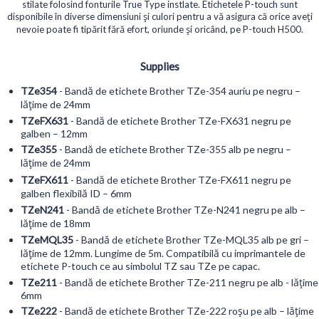
stilate folosind fonturile True Type instlate. Etichetele P-touch sunt
disponibile în diverse dimensiuni și culori pentru a vă asigura că orice aveți
nevoie poate fi tipărit fără efort, oriunde și oricând, pe P-touch H500.
Supplies
TZe354
- Bandă de etichete Brother TZe-354 auriu pe negru –
lățime de 24mm
TZeFX631
- Bandă de etichete Brother TZe-FX631 negru pe
galben – 12mm
TZe355
- Bandă de etichete Brother TZe-355 alb pe negru –
lățime de 24mm
TZeFX611
- Bandă de etichete Brother TZe-FX611 negru pe
galben flexibilă ID – 6mm
TZeN241
- Bandă de etichete Brother TZe-N241 negru pe alb –
lățime de 18mm
TZeMQL35
- Bandă de etichete Brother TZe-MQL35 alb pe gri –
lățime de 12mm. Lungime de 5m. Compatibilă cu imprimantele de
etichete P-touch ce au simbolul TZ sau TZe pe capac.
TZe211
- Bandă de etichete Brother TZe-211 negru pe alb - lățime
6mm
TZe222
- Bandă de etichete Brother TZe-222 roșu pe alb – lățime