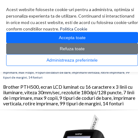
Contul meu
Creare cont
Wish List (0)
Contact
Acest website foloseste cookie-uri pentru a administra, optimiza si
personaliza experienta ta de utilizare. Continuand si interactionand
in orice mod cu acest website, esti de acord cu folosirea cookie-urilor
conform conditiilor noastre.
Politica Cookie
Accepta toate
Refuza toate
CATALOG PRODUSE
0 produs(e)
Administreaza preferintele
>
>
>
Prima Pagina
Imprimante
Imprimante
Brother PTH500, ecran LCD luminat cu 16
caractere x 3 linii cu iluminare, viteza 30mm/sec, rezolutie 180dpi/128 puncte, 7 linii de i
mprimare, max 9 copii, 9 tipuri de coduri de bare, imprimare verticala, rotire imprimare, 99
tipuri de margini, 14 fonturi
Brother PTH500, ecran LCD luminat cu 16 caractere x 3 linii cu
iluminare, viteza 30mm/sec, rezolutie 180dpi/128 puncte, 7 linii
de i mprimare, max 9 copii, 9 tipuri de coduri de bare, imprimare
verticala, rotire imprimare, 99 tipuri de margini, 14 fonturi