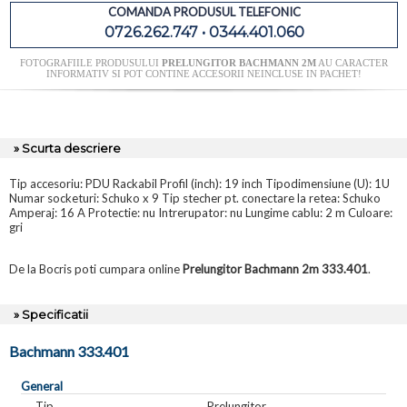
COMANDA PRODUSUL TELEFONIC
0726.262.747 • 0344.401.060
FOTOGRAFIILE PRODUSULUI
PRELUNGITOR BACHMANN 2M
AU CARACTER
INFORMATIV SI POT CONTINE ACCESORII NEINCLUSE IN PACHET!
» Scurta descriere
Tip accesoriu: PDU Rackabil Profil (inch): 19 inch Tipodimensiune (U): 1U
Numar socketuri: Schuko x 9 Tip stecher pt. conectare la retea: Schuko
Amperaj: 16 A Protectie: nu Intrerupator: nu Lungime cablu: 2 m Culoare:
gri
De la Bocris poti cumpara online
Prelungitor Bachmann 2m 333.401
.
» Specificatii
Bachmann 333.401
General
Tip
Prelungitor