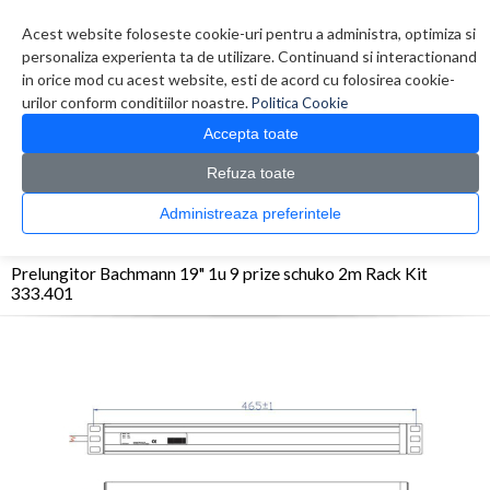
Contul meu
Creare cont
Wish List (0)
Contact
Acest website foloseste cookie-uri pentru a administra, optimiza si
personaliza experienta ta de utilizare. Continuand si interactionand
in orice mod cu acest website, esti de acord cu folosirea cookie-
urilor conform conditiilor noastre.
Politica Cookie
Accepta toate
Refuza toate
CATALOG PRODUSE
0 produs(e)
Administreaza preferintele
>
>
>
Prima Pagina
UPS - Protectie
Prelungitoare
Prelungitor Bachmann 19" 1u 9
prize schuko 2m Rack Kit 333.401
Prelungitor Bachmann 19" 1u 9 prize schuko 2m Rack Kit
333.401