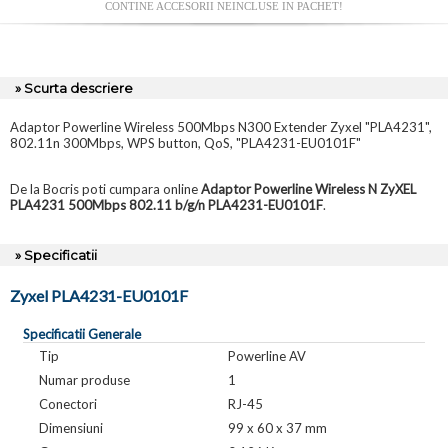
CONTINE ACCESORII NEINCLUSE IN PACHET!
» Scurta descriere
Adaptor Powerline Wireless 500Mbps N300 Extender Zyxel "PLA4231",
802.11n 300Mbps, WPS button, QoS, "PLA4231-EU0101F"
De la Bocris poti cumpara online
Adaptor Powerline Wireless N ZyXEL
PLA4231 500Mbps 802.11 b/g/n PLA4231-EU0101F
.
» Specificatii
Zyxel PLA4231-EU0101F
Specificatii Generale
Tip
Powerline AV
Numar produse
1
Conectori
RJ-45
Dimensiuni
99 x 60 x 37 mm