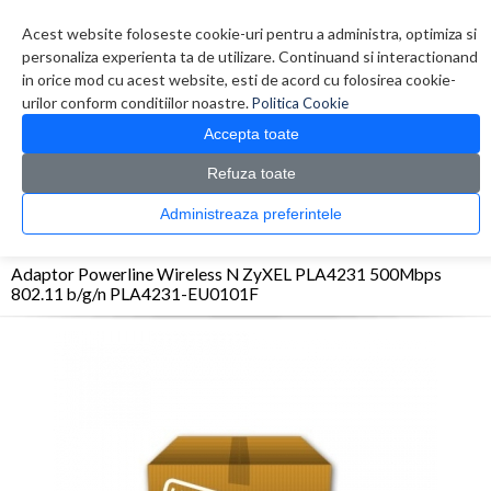
Contul meu
Creare cont
Wish List (0)
Contact
Acest website foloseste cookie-uri pentru a administra, optimiza si
personaliza experienta ta de utilizare. Continuand si interactionand
in orice mod cu acest website, esti de acord cu folosirea cookie-
urilor conform conditiilor noastre.
Politica Cookie
Accepta toate
Refuza toate
CATALOG PRODUSE
0 produs(e)
Administreaza preferintele
>
>
>
Prima Pagina
Retelistica
Adaptoare Powerline / PoE
Adaptor Powerline
Wireless N ZyXEL PLA4231 500Mbps 802.11 b/g/n PLA4231-EU0101F
Adaptor Powerline Wireless N ZyXEL PLA4231 500Mbps
802.11 b/g/n PLA4231-EU0101F