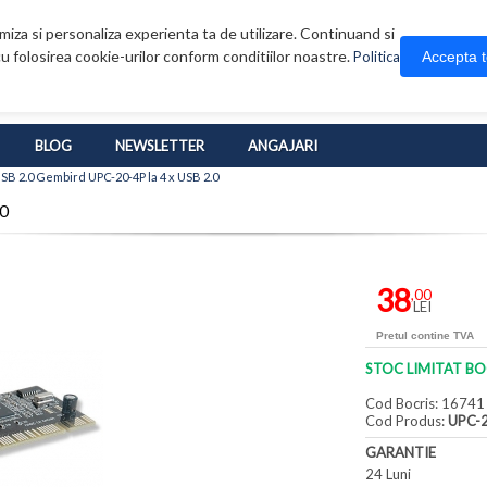
iza si personaliza experienta ta de utilizare. Continuand si
u folosirea cookie-urilor conform conditiilor noastre.
Accepta 
Politica
BLOG
NEWSLETTER
ANGAJARI
USB 2.0 Gembird UPC-20-4P la 4 x USB 2.0
.0
38
,00
LEI
Pretul contine TVA
STOC LIMITAT BO
Cod Bocris: 16741
Cod Produs:
UPC-
GARANTIE
24 Luni