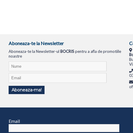
Aboneaza-te la Newsletter
C
Aboneaza-te la Newsletter-ul
BOCRIS
pentru a afla de promotiile
Bo
noastre
Bu
Vi
0
of
Aboneaza-ma!
TIONALE
SISTEME PC
MONITOARE
TELEVIZOARE
ROUTERE
SWITCH-URI
APARATE FOTO
Email
1994
ANPC