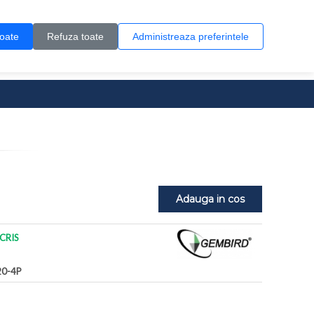
Contul meu
Creare cont
Wish List (0)
Contact
toate
Refuza toate
Administreaza preferintele
0 produs(e)
Adauga in cos
CRIS
20-4P