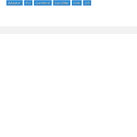
Adaptor
Pci
Gembird
Upc204p
Usb
2.0