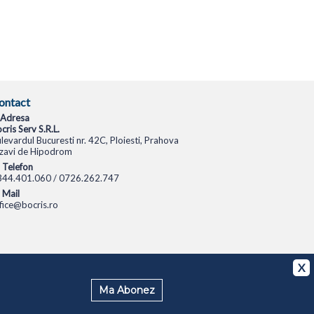
ontact
Adresa
cris Serv S.R.L.
levardul Bucuresti nr. 42C, Ploiesti, Prahova
zavi de Hipodrom
Telefon
344.401.060 / 0726.262.747
Mail
fice@bocris.ro
CAMERE VIDEO
CAMERE DE SUPRAVEGHERE
X
Ma Abonez