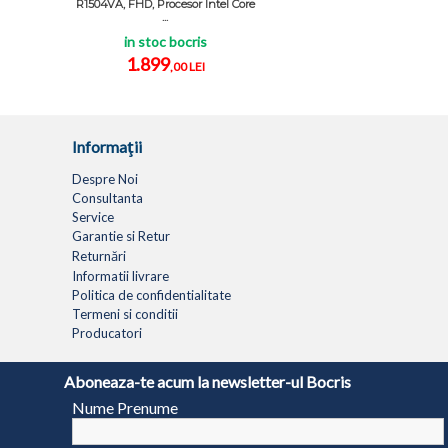
R1504VA, FHD, Procesor Intel Core
...
in stoc bocris
1.899
,00 LEI
Informaţii
Despre Noi
Consultanta
Service
Garantie si Retur
Returnări
Informatii livrare
Politica de confidentialitate
Termeni si conditii
Producatori
LAPTOPURI
NETBOOK
TABLETE
MULTIFUNC
Aboneaza-te acum la newsletter-ul Bocris
Nume Prenume
© 1994 - 2026 BOCRIS SERV S.R.L. | CUI: RO6260085, REG. COM.: J29/2413/