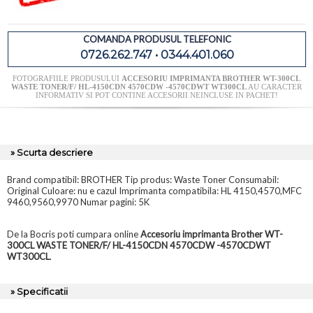
COMANDA PRODUSUL TELEFONIC
0726.262.747 • 0344.401.060
FOTOGRAFIILE PRODUSULUI
ACCESORIU IMPRIMANTA BROTHER WT-300CL
WASTE TONER/F/ HL-4150CDN 4570CDW -4570CDWT WT300CL
AU CARACTER
INFORMATIV SI POT CONTINE ACCESORII NEINCLUSE IN PACHET!
» Scurta descriere
Brand compatibil: BROTHER Tip produs: Waste Toner Consumabil:
Original Culoare: nu e cazul Imprimanta compatibila: HL 4150,4570,MFC
9460,9560,9970 Numar pagini: 5K
De la Bocris poti cumpara online
Accesoriu imprimanta Brother WT-
300CL WASTE TONER/F/ HL-4150CDN 4570CDW -4570CDWT
WT300CL
.
» Specificatii