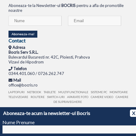
Aboneaza-te la Newsletter-ul
BOCRIS
pentru a afla de promotiile
noastre
Aboneaza-ma!
Contact
Adresa
Bocris Serv S.R.L.
Bulevardul Bucuresti nr. 42C, Ploiesti, Prahova
Vizavi de Hipodrom
Telefon
0344.401.060 / 0726.262.747
Mail
office@bocris.ro
LAPTOPURI
NETBOOK
TABLETE
MULTIFUNCTIONALE
SISTEME PC
MONITOARE
TELEVIZOARE
ROUTERE
SWITCH-URI
APARATE FOTO
CAMERE VIDEO
CAMERE
DE SUPRAVEGHERE
Aboneaza-te acum la newsletter-ul Bocris
X
© 1994 - 2026 BOCRIS SERV S.R.L. | CUI: RO6260085, REG. COM.: J29/2413/1994
ANPC
Nume Prenume