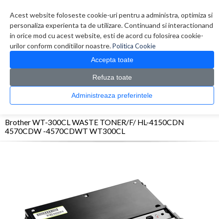
Contul meu
Creare cont
Wish List (0)
Contact
Acest website foloseste cookie-uri pentru a administra, optimiza si
personaliza experienta ta de utilizare. Continuand si interactionand
in orice mod cu acest website, esti de acord cu folosirea cookie-
urilor conform conditiilor noastre.
Politica Cookie
Accepta toate
Refuza toate
CATALOG PRODUSE
0 produs(e)
Administreaza preferintele
>
>
>
Prima Pagina
Imprimante
Accesorii Imprimante
Brother WT-300CL WASTE
TONER/F/ HL-4150CDN 4570CDW -4570CDWT WT300CL
Brother WT-300CL WASTE TONER/F/ HL-4150CDN
4570CDW -4570CDWT WT300CL