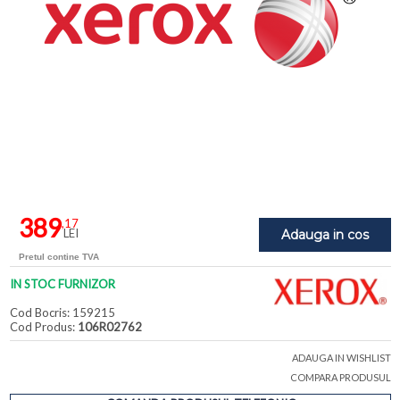
389
,17
LEI
Adauga in cos
Pretul contine TVA
IN STOC FURNIZOR
Cod Bocris: 159215
Cod Produs:
106R02762
ADAUGA IN WISHLIST
COMPARA PRODUSUL