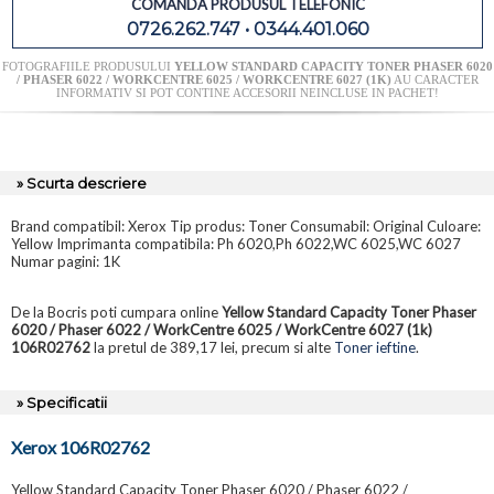
COMANDA PRODUSUL TELEFONIC
0726.262.747 • 0344.401.060
FOTOGRAFIILE PRODUSULUI
YELLOW STANDARD CAPACITY TONER PHASER 6020
/ PHASER 6022 / WORKCENTRE 6025 / WORKCENTRE 6027 (1K)
AU CARACTER
INFORMATIV SI POT CONTINE ACCESORII NEINCLUSE IN PACHET!
» Scurta descriere
Brand compatibil: Xerox Tip produs: Toner Consumabil: Original Culoare:
Yellow Imprimanta compatibila: Ph 6020,Ph 6022,WC 6025,WC 6027
Numar pagini: 1K
De la Bocris poti cumpara online
Yellow Standard Capacity Toner Phaser
6020 / Phaser 6022 / WorkCentre 6025 / WorkCentre 6027 (1k)
106R02762
la pretul de 389,17 lei, precum si alte
Toner ieftine
.
» Specificatii
Xerox 106R02762
Yellow Standard Capacity Toner Phaser 6020 / Phaser 6022 /