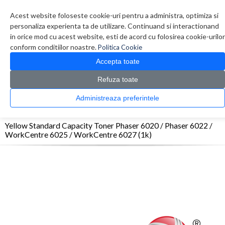
Contul meu
Creare cont
Wish List (0)
Contact
Acest website foloseste cookie-uri pentru a administra, optimiza si
personaliza experienta ta de utilizare. Continuand si interactionand
in orice mod cu acest website, esti de acord cu folosirea cookie-urilor
conform conditiilor noastre.
Politica Cookie
Accepta toate
Refuza toate
CATALOG PRODUSE
0 produs(e)
Administreaza preferintele
>
>
>
Prima Pagina
Consumabile originale
Toner
Yellow Standard Capacity Toner
Phaser 6020 / Phaser 6022 / WorkCentre 6025 / WorkCentre 6027 (1k)
Yellow Standard Capacity Toner Phaser 6020 / Phaser 6022 /
WorkCentre 6025 / WorkCentre 6027 (1k)