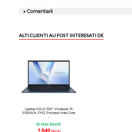
» Comentarii
ALTI CLIENTI AU FOST INTERESATI DE
Laptop ASUS 15.6'' Vivobook 15
R1504VA, FHD, Procesor Intel Core
...
in stoc bocris
1.849
,00 LEI