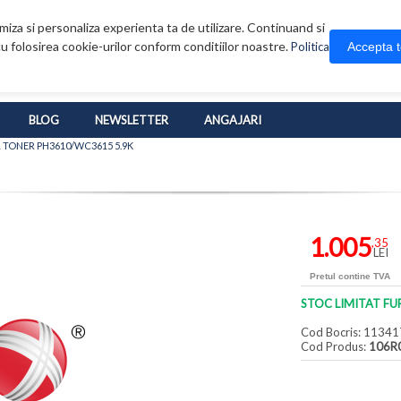
iza si personaliza experienta ta de utilizare. Continuand si
u folosirea cookie-urilor conform conditiilor noastre.
Accepta 
Politica
BLOG
NEWSLETTER
ANGAJARI
 TONER PH3610/WC3615 5.9K
1.005
,35
LEI
Pretul contine TVA
STOC LIMITAT FU
Cod Bocris: 11341
Cod Produs:
106R