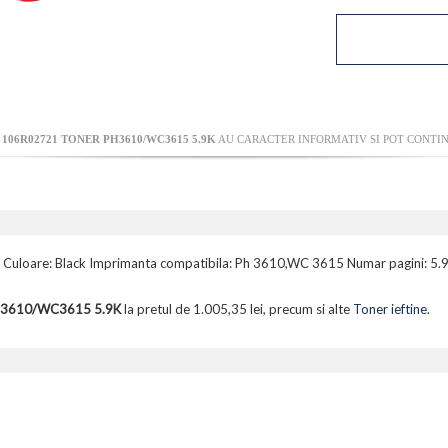
106R02721 TONER PH3610/WC3615 5.9K
AU CARACTER INFORMATIV SI POT CONTIN
l Culoare: Black Imprimanta compatibila: Ph 3610,WC 3615 Numar pagini: 5.
3610/WC3615 5.9K
la pretul de 1.005,35 lei, precum si alte
Toner ieftine
.