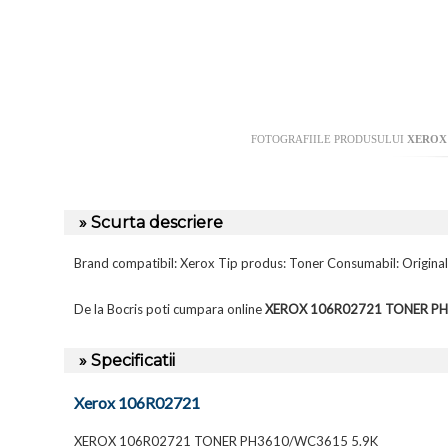
FOTOGRAFIILE PRODUSULUI
XEROX 
» Scurta descriere
Brand compatibil: Xerox Tip produs: Toner Consumabil: Origina
De la Bocris poti cumpara online
XEROX 106R02721 TONER PH
» Specificatii
Xerox 106R02721
XEROX 106R02721 TONER PH3610/WC3615 5.9K