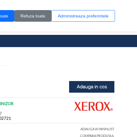
Contul meu
Creare cont
Wish List (0)
Contact
toate
Refuza toate
Administreaza preferintele
0 produs(e)
Adauga in cos
RNIZOR
7
02721
ADAUGA IN WISHLIST
COMPARA PRODUSUL