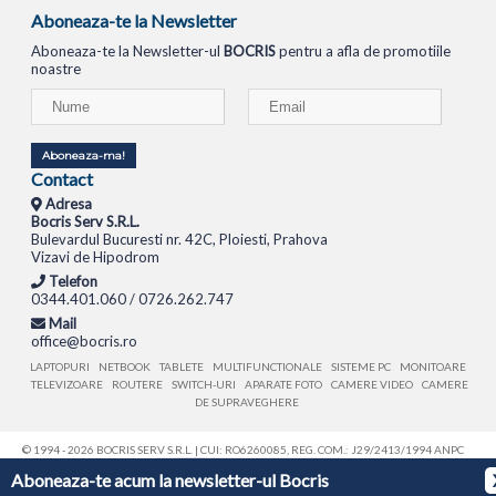
Aboneaza-te la Newsletter
Aboneaza-te la Newsletter-ul
BOCRIS
pentru a afla de promotiile
noastre
Aboneaza-ma!
Contact
Adresa
Bocris Serv S.R.L.
Bulevardul Bucuresti nr. 42C, Ploiesti, Prahova
Vizavi de Hipodrom
Telefon
0344.401.060 / 0726.262.747
Mail
office@bocris.ro
LAPTOPURI
NETBOOK
TABLETE
MULTIFUNCTIONALE
SISTEME PC
MONITOARE
TELEVIZOARE
ROUTERE
SWITCH-URI
APARATE FOTO
CAMERE VIDEO
CAMERE
DE SUPRAVEGHERE
© 1994 - 2026 BOCRIS SERV S.R.L. | CUI: RO6260085, REG. COM.: J29/2413/1994
ANPC
Aboneaza-te acum la newsletter-ul Bocris