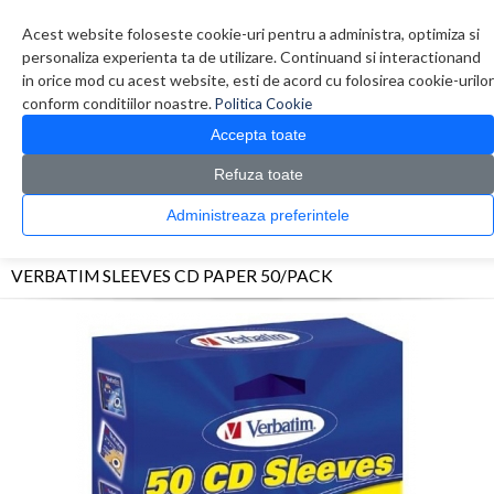
Contul meu
Creare cont
Wish List (0)
Contact
Acest website foloseste cookie-uri pentru a administra, optimiza si
personaliza experienta ta de utilizare. Continuand si interactionand
in orice mod cu acest website, esti de acord cu folosirea cookie-urilor
conform conditiilor noastre.
Politica Cookie
Accepta toate
Refuza toate
CATALOG PRODUSE
0 produs(e)
Administreaza preferintele
>
>
>
Prima Pagina
Diverse
Carcase CD/DVD
VERBATIM SLEEVES CD PAPER
50/PACK
VERBATIM SLEEVES CD PAPER 50/PACK