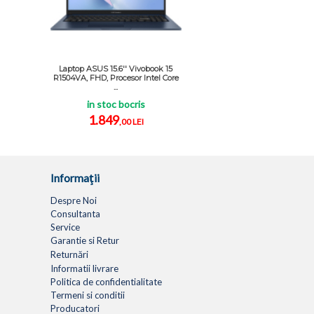
Laptop ASUS 15.6'' Vivobook 15
R1504VA, FHD, Procesor Intel Core
...
in stoc bocris
1.849
,00 LEI
Informaţii
Despre Noi
Consultanta
Service
Garantie si Retur
Returnări
Informatii livrare
Politica de confidentialitate
Termeni si conditii
Producatori