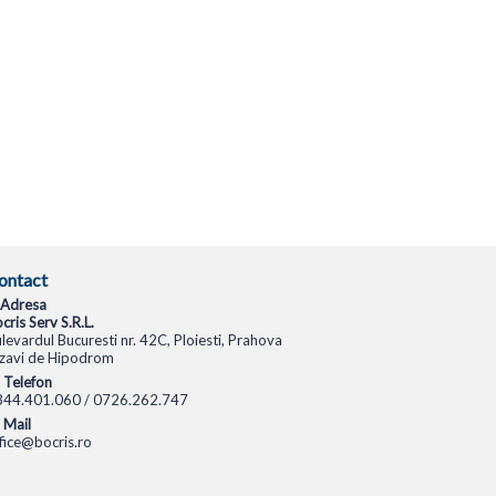
ontact
Adresa
cris Serv S.R.L.
levardul Bucuresti nr. 42C, Ploiesti, Prahova
zavi de Hipodrom
Telefon
344.401.060 / 0726.262.747
Mail
fice@bocris.ro