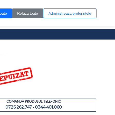
Contul meu
Creare cont
Wish List (0)
Contact
toate
Refuza toate
Administreaza preferintele
0 produs(e)
COMANDA PRODUSUL TELEFONIC
0726.262.747 • 0344.401.060