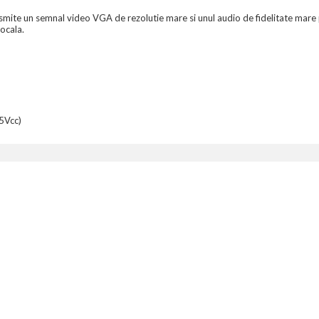
smite un semnal video VGA de rezolutie mare si unul audio de fidelitate mare 
locala.
(5Vcc)