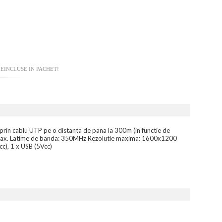
EINCLUSE IN PACHET!
prin cablu UTP pe o distanta de pana la 300m (in functie de
00m max. Latime de banda: 350MHz Rezolutie maxima: 1600x1200
cc), 1 x USB (5Vcc)