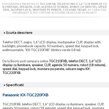
FOTOGRAFIILE PRODUSULUI
TGC210FXB, TELEFON DECT, 1,6" LCD DISPLAY CU
ILUMINARE, SPEAKER, CLIP, AGENDA 50 NUMERE, ROBOT (18 MINUTE), SPEED
DIAL, KEYPAD LOCK, MONTARE PE PERETE, CULOARE NEGRU
AU CARACTER
INFORMATIV SI POT CONTINE ACCESORII NEINCLUSE IN PACHET!
» Scurta descriere
Telefon DECT, negru, 1,6" LCD display, loudspeaker CLIP, display with
backlight, phonebook capacity 50 numbers, speed dial, keypad lock,
wallmountable, "KX-TGC220FXB" (timbru verde 0.8 lei)
De la Bocris poti cumpara online
TGC210FXB, telefon DECT, 1,6" LCD
display cu iluminare, speaker, CLIP, agenda 50 numere, robot (18 minute),
speed dial, keypad lock, montare pe perete, culoare negru KX-
TGC220FXB
.
» Specificatii
Panasonic KX-TGC220FXB
TGC210FXB, telefon DECT, 1,6" LCD display cu iluminare, speaker, CLIP,
agenda 50 numere, robot (18 minute), speed dial, keypad lock, montare