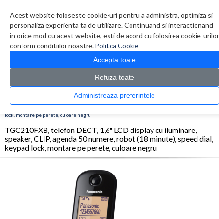
Contul meu
Creare cont
Wish List (0)
Contact
Acest website foloseste cookie-uri pentru a administra, optimiza si
personaliza experienta ta de utilizare. Continuand si interactionand
in orice mod cu acest website, esti de acord cu folosirea cookie-urilor
conform conditiilor noastre.
Politica Cookie
Accepta toate
Refuza toate
CATALOG PRODUSE
0 produs(e)
Administreaza preferintele
>
>
>
Prima Pagina
Telefoane
Telefoane Birou
TGC210FXB, telefon DECT, 1,6" LCD
display cu iluminare, speaker, CLIP, agenda 50 numere, robot (18 minute), speed dial, keypad
lock, montare pe perete, culoare negru
TGC210FXB, telefon DECT, 1,6" LCD display cu iluminare,
speaker, CLIP, agenda 50 numere, robot (18 minute), speed dial,
keypad lock, montare pe perete, culoare negru