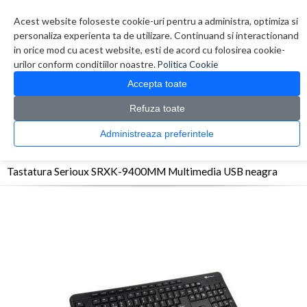
Contul meu
Creare cont
Wish List (0)
Contact
Acest website foloseste cookie-uri pentru a administra, optimiza si
personaliza experienta ta de utilizare. Continuand si interactionand
in orice mod cu acest website, esti de acord cu folosirea cookie-
urilor conform conditiilor noastre.
Politica Cookie
Accepta toate
Refuza toate
CATALOG PRODUSE
0 produs(e)
Administreaza preferintele
>
>
>
Prima Pagina
Periferice
Tastaturi
Tastatura Serioux SRXK-9400MM Multimedia
USB neagra
Tastatura Serioux SRXK-9400MM Multimedia USB neagra