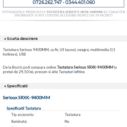
0726.262.747 • 0344.401.060
FOTOGRAFIILE PRODUSULUI
TASTATURA SERIOUX SRXK-9400MM
AU CARACTER
INFORMATIV SI POT CONTINE ACCESORII NEINCLUSE IN PACHET!
» Scurta descriere
Tastatura Serioux 9400MM, cu fir, US layout, neagra, multimedia (11
hotkeys), USB
De la Bocris poti cumpara online
Tastatura Serioux SRXK-9400MM
la
pretul de 29,50 lei, precum si alte
Tastaturi ieftine
.
» Specificatii
Serioux SRXK-9400MM
Specificatii Tastatura
Tip accesoriu:
Tastatura
Iluminata:
Nu