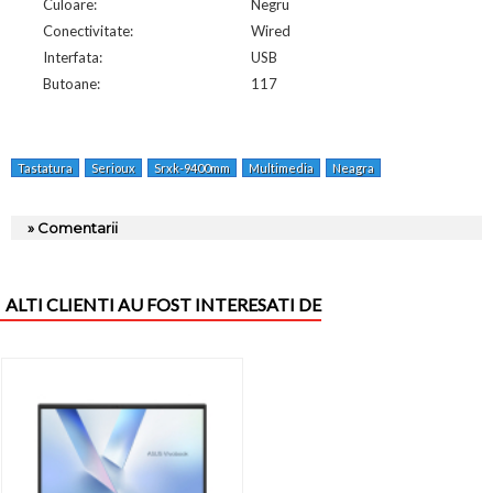
Culoare:
Negru
Conectivitate:
Wired
Interfata:
USB
Butoane:
117
Tastatura
Serioux
Srxk-9400mm
Multimedia
Neagra
» Comentarii
ALTI CLIENTI AU FOST INTERESATI DE