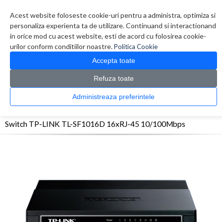
Contul meu
Creare cont
Wish List (0)
Contact
Acest website foloseste cookie-uri pentru a administra, optimiza si
personaliza experienta ta de utilizare. Continuand si interactionand
in orice mod cu acest website, esti de acord cu folosirea cookie-
urilor conform conditiilor noastre.
Politica Cookie
Accepta toate
Refuza toate
CATALOG PRODUSE
0 produs(e)
Administreaza preferintele
>
>
>
Prima Pagina
Retelistica
Switch-uri
Switch TP-LINK TL-SF1016D 16xRJ-45
10/100Mbps
Switch TP-LINK TL-SF1016D 16xRJ-45 10/100Mbps