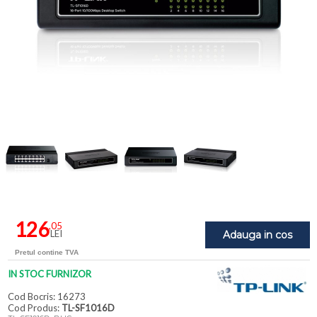
126
,05
LEI
Adauga in cos
Pretul contine TVA
IN STOC FURNIZOR
Cod Bocris: 16273
Cod Produs:
TL-SF1016D