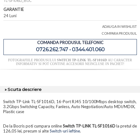
TL-SF1016D_BUC
GARANTIE
24 Luni
ADAUGA IN WISHLIST
COMPARA PRODUSUL
COMANDA PRODUSUL TELEFONIC
0726.262.747 • 0344.401.060
FOTOGRAFIILE PRODUSULUI
SWITCH TP-LINK TL-SF1016D
AU CARACTER
INFORMATIV SI POT CONTINE ACCESORII NEINCLUSE IN PACHET!
» Scurta descriere
Switch TP-Link TL-SF1016D, 16-Port RJ45 10/100Mbps desktop switch,
3.2Gbps Switching Capacity, Fanless, Auto Negotiation/Auto MDI/MDIX,
Plastic case
De la Bocris poti cumpara online
Switch TP-LINK TL-SF1016D
la pretul de
126,05 lei, precum si alte
Switch-uri ieftine
.