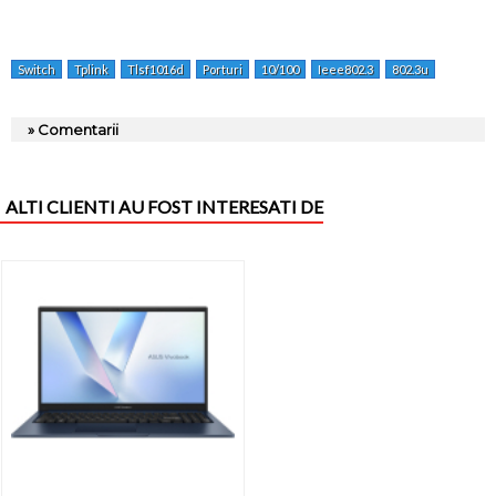
Switch
Tplink
Tlsf1016d
Porturi
10/100
Ieee802.3
802.3u
802.3x
» Comentarii
ALTI CLIENTI AU FOST INTERESATI DE