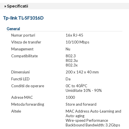
» Specificatii
Tp-link TL-SF1016D
General
Numar porturi
16x RJ-45
Viteza de transfer
10/100 Mbps
Management
Nu
Compatibilitate
802.3
802.3u
802.3x
Dimensiuni
200 x 142 x 40 mm
Functii LED
Da
Conditii de operare
0C to 40Â°C
Umiditate 10% - 90%
Adrese MAC
1000
Metoda forwarding
Store and forward
Altele
MAC Address Auto-Learning and
Auto-aging
Wire-speed Performance
Backbound Bandwidth: 3.2Gbps