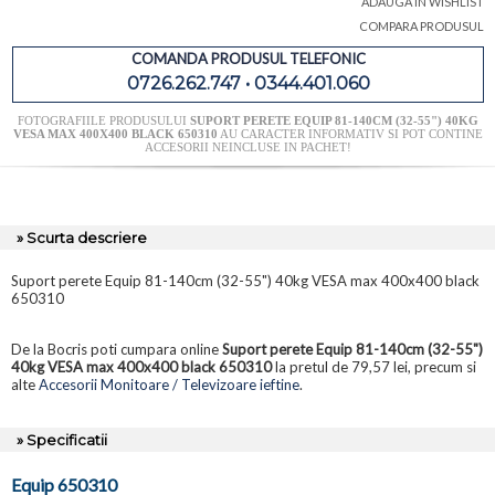
ADAUGA IN WISHLIST
COMPARA PRODUSUL
COMANDA PRODUSUL TELEFONIC
0726.262.747 • 0344.401.060
FOTOGRAFIILE PRODUSULUI
SUPORT PERETE EQUIP 81-140CM (32-55") 40KG
VESA MAX 400X400 BLACK 650310
AU CARACTER INFORMATIV SI POT CONTINE
ACCESORII NEINCLUSE IN PACHET!
» Scurta descriere
Suport perete Equip 81-140cm (32-55") 40kg VESA max 400x400 black
650310
De la Bocris poti cumpara online
Suport perete Equip 81-140cm (32-55")
40kg VESA max 400x400 black 650310
la pretul de 79,57 lei, precum si
alte
Accesorii Monitoare / Televizoare ieftine
.
» Specificatii
Equip 650310