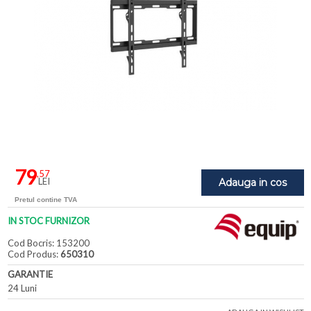
79
,57
LEI
Adauga in cos
Pretul contine TVA
IN STOC FURNIZOR
Cod Bocris: 153200
Cod Produs:
650310
GARANTIE
24 Luni