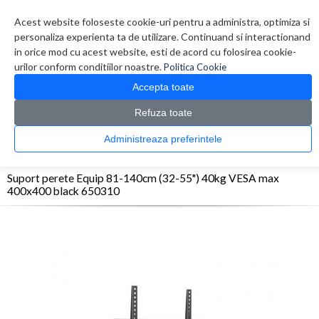
Contul meu
Creare cont
Wish List (0)
Contact
Acest website foloseste cookie-uri pentru a administra, optimiza si
personaliza experienta ta de utilizare. Continuand si interactionand
in orice mod cu acest website, esti de acord cu folosirea cookie-
urilor conform conditiilor noastre.
Politica Cookie
Accepta toate
Refuza toate
CATALOG PRODUSE
0 produs(e)
Administreaza preferintele
>
>
>
Prima Pagina
Monitoare & Televizoare
Accesorii Monitoare / Televizoare
Suport
perete Equip 81-140cm (32-55") 40kg VESA max 400x400 black 650310
Suport perete Equip 81-140cm (32-55") 40kg VESA max
400x400 black 650310