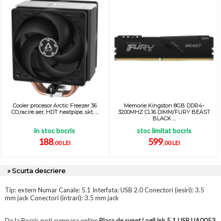
Cooler procesor Arctic Freezer 36
Memorie Kingston 8GB DDR4-
CO,racire aer, HDT heatpipe, skt. ...
3200MHZ CL16 DIMM/FURY BEAST
BLACK ...
in stoc bocris
stoc limitat bocris
188
599
,00 LEI
,00 LEI
» Scurta descriere
Tip: extern Numar Canale: 5.1 Interfata: USB 2.0 Conectori (iesiri): 3.5
mm jack Conectori (intrari): 3.5 mm jack
De la Bocris poti cumpara online
Placa de sunet LogiLink 5.1 USB UA0053