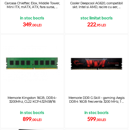
Carcasa Chieftec Elox, Middle Tower,
Cooler Deepcool AG620, compatibil
Mini ITX, mATX, ATX, fara sursa, ...
skt. Intel si AMD, racire cu aer, ...
in stoc bocris
stoc limitat bocris
349
222
,00 LEI
,95 LEI
Memorie Kingston 16GB, DDR4-
Memorie DDR G.Skill - gaming Aegis
3200Mhz, CL22 KCP432NS8/16
DDR4 16GB frecventa 3200 MHz, 1 ...
in stoc bocris
in stoc bocris
899
599
,00 LEI
,00 LEI