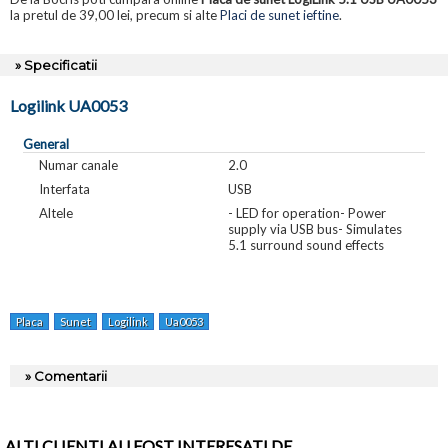
la pretul de 39,00 lei, precum si alte
Placi de sunet ieftine
.
» Specificatii
Logilink UA0053
General
Numar canale
2.0
Interfata
USB
Altele
- LED for operation- Power
supply via USB bus- Simulates
5.1 surround sound effects
Placa
Sunet
Logilink
Ua0053
» Comentarii
ALTI CLIENTI AU FOST INTERESATI DE