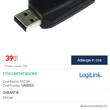
39
,00
LEI
Adauga in cos
Pretul contine TVA
STOC LIMITAT BOCRIS
Cod Bocris: 45134
Cod Produs:
UA0053
GARANTIE
24 Luni
ADAUGA IN WISHLIST