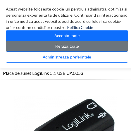
Contul meu
Creare cont
Wish List (0)
Contact
Acest website foloseste cookie-uri pentru a administra, optimiza si
personaliza experienta ta de utilizare. Continuand si interactionand
in orice mod cu acest website, esti de acord cu folosirea cookie-
urilor conform conditiilor noastre.
Politica Cookie
Accepta toate
Refuza toate
CATALOG PRODUSE
0 produs(e)
Administreaza preferintele
>
>
>
Prima Pagina
Componente PC
Placi de sunet
Placa de sunet LogiLink 5.1 USB
UA0053
Placa de sunet LogiLink 5.1 USB UA0053