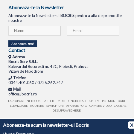
Aboneaza-te la Newsletter
Aboneaza-te la Newsletter-ul
BOCRIS
pentru a afla de promotiile
noastre
Aboneaza-ma!
Contact
Adresa
Bocris Serv S.R.L.
Bulevardul Bucuresti nr. 42C, Ploiesti, Prahova
Vizavi de Hipodrom
Telefon
0344.401.060 / 0726.262.747
Mail
office@bocris.ro
LAPTOPURI
NETBOOK
TABLETE
MULTIFUNCTIONALE
SISTEME PC
MONITOARE
TELEVIZOARE
ROUTERE
SWITCH-URI
APARATE FOTO
CAMERE VIDEO
CAMERE
DE SUPRAVEGHERE
© 1994 - 2026 BOCRIS SERV S.R.L. | CUI: RO6260085, REG. COM.: J29/2413/1994
ANPC
Aboneaza-te acum la newsletter-ul Bocris
X
Nume Prenume