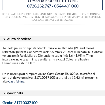
COMANDA PRODUSUL TELEFONIC
0726.262.747 • 0344.401.060
FOTOGRAFIILE PRODUSULUI
CASTI GENIUS HS-02B CU MICROFON SI CONTROL
DE VOLUM SILVER 31710037100
AU CARACTER INFORMATIV SI POT CONTINE
ACCESORII NEINCLUSE IN PACHET!
» Scurta descriere
Tehnologie: cu fir Tip: standard Utilizare: multimedia (PC and more)
Microfon: pe brat Conectare: Jack 3.5 mm x 2 Casca iluminata: nu Control
volum: pe fir Reglabile: da Dimensiune cablu (m): 1.6 - 1.95 m Timp
incarcare: nu e cazul Timp ascultare: nu e cazul Culoare: albastru
Dimensiune cablu: 1.8 m
De la Bocris poti cumpara online
Casti Genius HS-02B cu microfon si
control de volum silver 31710037100
la pretul de 19,42 lei, precum si
alte
Casti ieftine
.
» Specificatii
Genius 31710037100