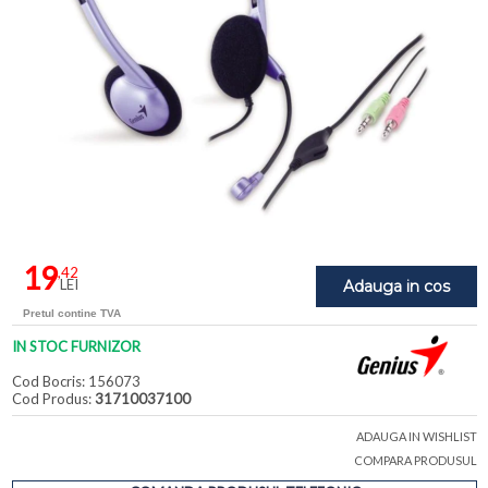
19
,42
LEI
Adauga in cos
Pretul contine TVA
IN STOC FURNIZOR
Cod Bocris: 156073
Cod Produs:
31710037100
ADAUGA IN WISHLIST
COMPARA PRODUSUL