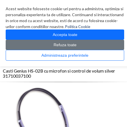
Contul meu
Creare cont
Wish List (0)
Contact
Acest website foloseste cookie-uri pentru a administra, optimiza si
personaliza experienta ta de utilizare. Continuand si interactionand
in orice mod cu acest website, esti de acord cu folosirea cookie-
urilor conform conditiilor noastre.
Politica Cookie
Accepta toate
Refuza toate
CATALOG PRODUSE
0 produs(e)
Administreaza preferintele
>
>
>
Prima Pagina
Periferice
Casti
Casti Genius HS-02B cu microfon si control de
volum silver 31710037100
Casti Genius HS-02B cu microfon si control de volum silver
31710037100