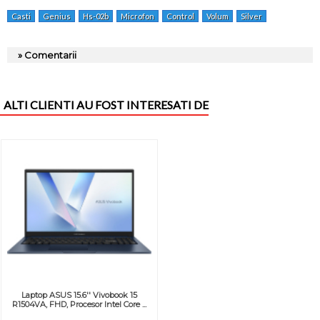
Casti
Genius
Hs-02b
Microfon
Control
Volum
Silver
» Comentarii
ALTI CLIENTI AU FOST INTERESATI DE
Laptop ASUS 15.6'' Vivobook 15
R1504VA, FHD, Procesor Intel Core ...