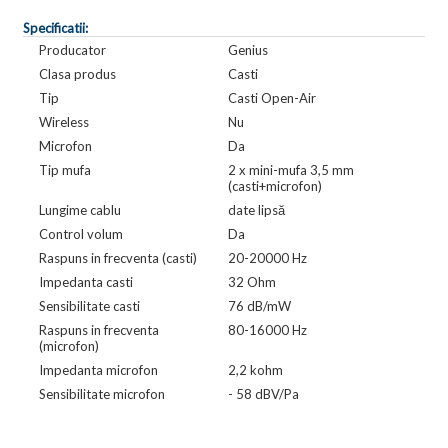
Specificatii:
Producator
Genius
Clasa produs
Casti
Tip
Casti Open-Air
Wireless
Nu
Microfon
Da
Tip mufa
2 x mini-mufa 3,5 mm
(casti+microfon)
Lungime cablu
date lipsă
Control volum
Da
Raspuns in frecventa (casti)
20-20000 Hz
Impedanta casti
32 Ohm
Sensibilitate casti
76 dB/mW
Raspuns in frecventa
80-16000 Hz
(microfon)
Impedanta microfon
2,2 kohm
Sensibilitate microfon
- 58 dBV/Pa