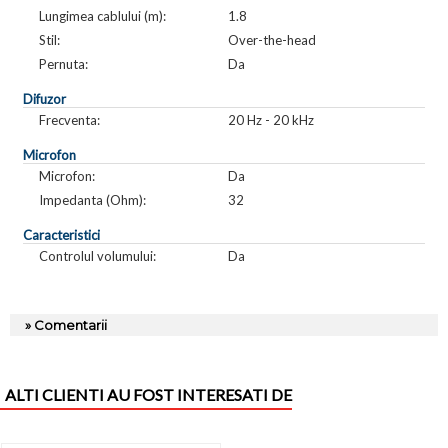
Lungimea cablului (m):
1.8
Stil:
Over-the-head
Pernuta:
Da
Difuzor
Frecventa:
20 Hz - 20 kHz
Microfon
Microfon:
Da
Impedanta (Ohm):
32
Caracteristici
Controlul volumului:
Da
» Comentarii
ALTI CLIENTI AU FOST INTERESATI DE