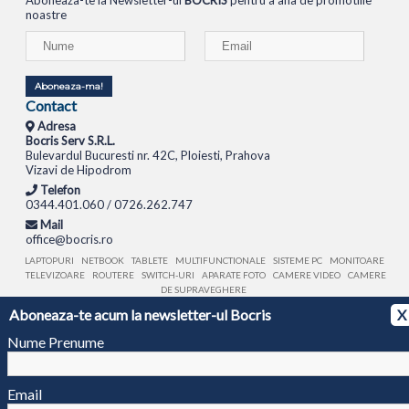
Aboneaza-te la Newsletter-ul
BOCRIS
pentru a afla de promotiile
noastre
Aboneaza-ma!
Contact
Adresa
Bocris Serv S.R.L.
Bulevardul Bucuresti nr. 42C, Ploiesti, Prahova
Vizavi de Hipodrom
Telefon
0344.401.060 / 0726.262.747
Mail
office@bocris.ro
LAPTOPURI
NETBOOK
TABLETE
MULTIFUNCTIONALE
SISTEME PC
MONITOARE
TELEVIZOARE
ROUTERE
SWITCH-URI
APARATE FOTO
CAMERE VIDEO
CAMERE
DE SUPRAVEGHERE
Aboneaza-te acum la newsletter-ul Bocris
X
© 1994 - 2026 BOCRIS SERV S.R.L. | CUI: RO6260085, REG. COM.: J29/2413/1994
ANPC
Nume Prenume
Email