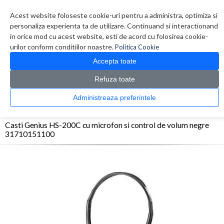
Contul meu
Creare cont
Wish List (0)
Contact
Acest website foloseste cookie-uri pentru a administra, optimiza si
personaliza experienta ta de utilizare. Continuand si interactionand
in orice mod cu acest website, esti de acord cu folosirea cookie-
urilor conform conditiilor noastre.
Politica Cookie
Accepta toate
Refuza toate
CATALOG PRODUSE
0 produs(e)
Administreaza preferintele
>
>
>
Prima Pagina
Periferice
Casti
Casti Genius HS-200C cu microfon si control de
volum negre 31710151100
Casti Genius HS-200C cu microfon si control de volum negre
31710151100