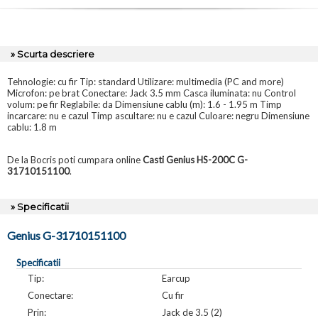
» Scurta descriere
Tehnologie: cu fir Tip: standard Utilizare: multimedia (PC and more)
Microfon: pe brat Conectare: Jack 3.5 mm Casca iluminata: nu Control
volum: pe fir Reglabile: da Dimensiune cablu (m): 1.6 - 1.95 m Timp
incarcare: nu e cazul Timp ascultare: nu e cazul Culoare: negru Dimensiune
cablu: 1.8 m
De la Bocris poti cumpara online
Casti Genius HS-200C G-
31710151100
.
» Specificatii
Genius G-31710151100
Specificatii
Tip:
Earcup
Conectare:
Cu fir
Prin:
Jack de 3.5 (2)