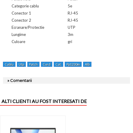
Categorie cablu
5e
Conector 1
RJ-45
Conector 2
RJ-45
Ecranare/Protectie
UTP
Lungime
3m
Culoare
gri
Cablu
Utp
Patch
Cord
Cat.
Pp1230m
Alb
» Comentarii
ALTI CLIENTI AU FOST INTERESATI DE