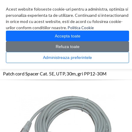
Contul meu
Creare cont
Wish List (0)
Contact
Acest website foloseste cookie-uri pentru a administra, optimiza si
personaliza experienta ta de utilizare. Continuand si interactionand
in orice mod cu acest website, esti de acord cu folosirea cookie-
urilor conform conditiilor noastre.
Politica Cookie
Accepta toate
Refuza toate
CATALOG PRODUSE
0 produs(e)
Administreaza preferintele
>
>
>
Prima Pagina
Retelistica
Cabluri
Patch cord Spacer Cat. 5E, UTP, 30m, gri PP12-
30M
Patch cord Spacer Cat. 5E, UTP, 30m, gri PP12-30M