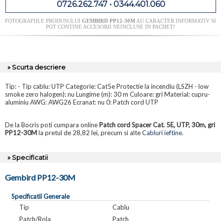
0726.262.747 • 0344.401.060
FOTOGRAFIILE PRODUSULUI
GEMBIRD PP12-30M
AU CARACTER INFORMATIV SI
POT CONTINE ACCESORII NEINCLUSE IN PACHET!
» Scurta descriere
Tip: - Tip cablu: UTP Categorie: Cat5e Protectie la incendiu (LSZH - low
smoke zero halogen): nu Lungime (m): 30 m Culoare: gri Material: cupru-
aluminiu AWG: AWG26 Ecranat: nu 0: Patch cord UTP
De la Bocris poti cumpara online
Patch cord Spacer Cat. 5E, UTP, 30m, gri
PP12-30M
la pretul de 28,82 lei, precum si alte
Cabluri ieftine
.
» Specificatii
Gembird PP12-30M
Specificatii Generale
Tip
Cablu
Patch/Rola
Patch