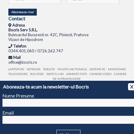
Aboneaza-ma!
Contact
Adresa
Bocris Serv S.R.L.
Bulevardul Bucuresti nr. 42C, Ploiesti, Prahova
Vizavi de Hipodrom
Telefon
0344.401.060 / 0726.262.747
Mail
office@bocris.ro
LAPTOPURI
NETBOOK
TABLETE
MULTIFUNCTIONALE
SISTEME PC
MONITOARE
TELEVIZOARE
ROUTERE
SWITCH-URI
APARATE FOTO
CAMERE VIDEO
CAMERE
DE SUPRAVEGHERE
Aboneaza-te acum la newsletter-ul Bocris
X
© 1994 - 2026 BOCRIS SERV S.R.L. | CUI: RO6260085, REG. COM.: J29/2413/1994
ANPC
Nume Prenume
Email