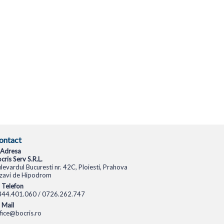
ontact
Adresa
cris Serv S.R.L.
levardul Bucuresti nr. 42C, Ploiesti, Prahova
zavi de Hipodrom
Telefon
344.401.060 / 0726.262.747
Mail
fice@bocris.ro