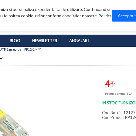
iza si personaliza experienta ta de utilizare. Continuand si
u folosirea cookie-urilor conform conditiilor noastre.
Accepta 
Politica
BLOG
NEWSLETTER
ANGAJARI
 UTP, 1 m, galben PP12-1M/Y
/Y
4
,33
LEI
Pretul contine TVA
IN STOC FURNIZO
Cod Bocris: 12127
Cod Produs:
PP12