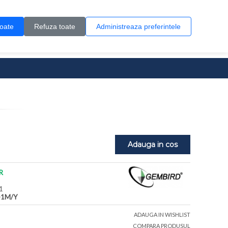
Contul meu
Creare cont
Wish List (0)
Contact
toate
Refuza toate
Administreaza preferintele
0 produs(e)
Adauga in cos
R
1
-1M/Y
ADAUGA IN WISHLIST
COMPARA PRODUSUL