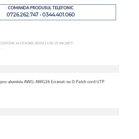
COMANDA PRODUSUL TELEFONIC
0726.262.747 • 0344.401.060
CONTINE ACCESORII NEINCLUSE IN PACHET!
: cupru-aluminiu AWG: AWG26 Ecranat: nu 0: Patch cord UTP