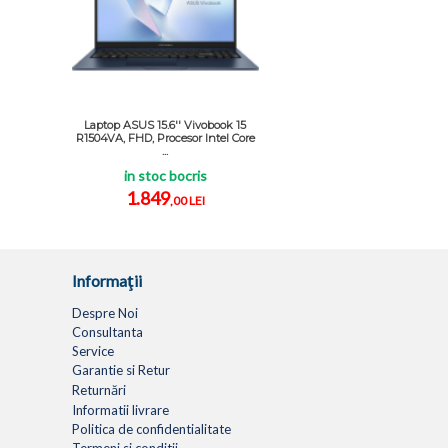
Laptop ASUS 15.6'' Vivobook 15
R1504VA, FHD, Procesor Intel Core
...
in stoc bocris
1.849
,00 LEI
Informaţii
Despre Noi
Consultanta
Service
Garantie si Retur
Returnări
Informatii livrare
Politica de confidentialitate