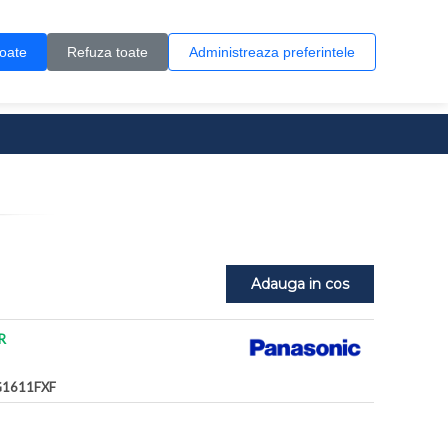
Contul meu
Creare cont
Wish List (0)
Contact
toate
Refuza toate
Administreaza preferintele
0 produs(e)
Adauga in cos
R
G1611FXF