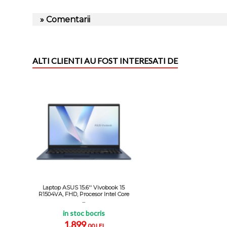
» Comentarii
ALTI CLIENTI AU FOST INTERESATI DE
Laptop ASUS 15.6'' Vivobook 15
R1504VA, FHD, Procesor Intel Core
...
in stoc bocris
1.899
,00 LEI