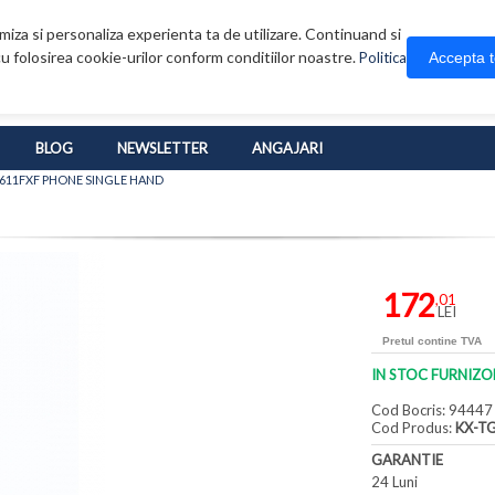
iza si personaliza experienta ta de utilizare. Continuand si
u folosirea cookie-urilor conform conditiilor noastre.
Accepta 
Politica
BLOG
NEWSLETTER
ANGAJARI
611FXF PHONE SINGLE HAND
172
,01
LEI
Pretul contine TVA
IN STOC FURNIZO
Cod Bocris: 94447
Cod Produs:
KX-T
GARANTIE
24 Luni