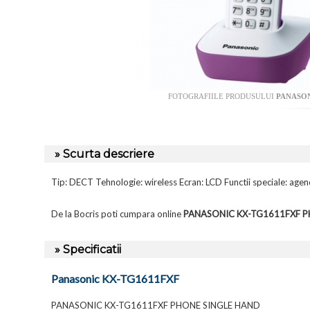
FOTOGRAFIILE PRODUSULUI
PANASON
» Scurta descriere
Tip: DECT Tehnologie: wireless Ecran: LCD Functii speciale: agend
De la Bocris poti cumpara online
PANASONIC KX-TG1611FXF P
» Specificatii
Panasonic KX-TG1611FXF
PANASONIC KX-TG1611FXF PHONE SINGLE HAND