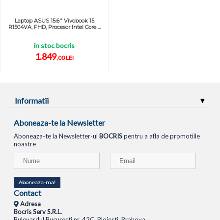
Laptop ASUS 15.6'' Vivobook 15
R1504VA, FHD, Procesor Intel Core ...
in stoc bocris
1.849
,00 LEI
Informatii
Aboneaza-te la Newsletter
Aboneaza-te la Newsletter-ul
BOCRIS
pentru a afla de promotiile
noastre
Aboneaza-ma!
Contact
Adresa
Bocris Serv S.R.L.
Bulevardul Bucuresti nr. 42C, Ploiesti, Prahova