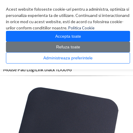
Contul meu
Creare cont
Wish List (0)
Contact
Acest website foloseste cookie-uri pentru a administra, optimiza si
personaliza experienta ta de utilizare. Continuand si interactionand
in orice mod cu acest website, esti de acord cu folosirea cookie-
urilor conform conditiilor noastre.
Politica Cookie
Accepta toate
Refuza toate
CATALOG PRODUSE
0 produs(e)
Administreaza preferintele
>
>
>
Prima Pagina
Periferice
Mouse Pad
Mouse Pad LogiLink black ID0096
Mouse Pad LogiLink black ID0096