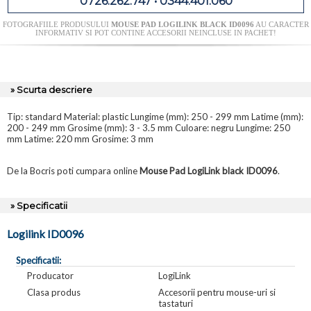
0726.262.747 • 0344.401.060
FOTOGRAFIILE PRODUSULUI
MOUSE PAD LOGILINK BLACK ID0096
AU CARACTER
INFORMATIV SI POT CONTINE ACCESORII NEINCLUSE IN PACHET!
» Scurta descriere
Tip: standard Material: plastic Lungime (mm): 250 - 299 mm Latime (mm):
200 - 249 mm Grosime (mm): 3 - 3.5 mm Culoare: negru Lungime: 250
mm Latime: 220 mm Grosime: 3 mm
De la Bocris poti cumpara online
Mouse Pad LogiLink black ID0096
.
» Specificatii
Logilink ID0096
Specificatii:
Producator
LogiLink
Clasa produs
Accesorii pentru mouse-uri si
tastaturi