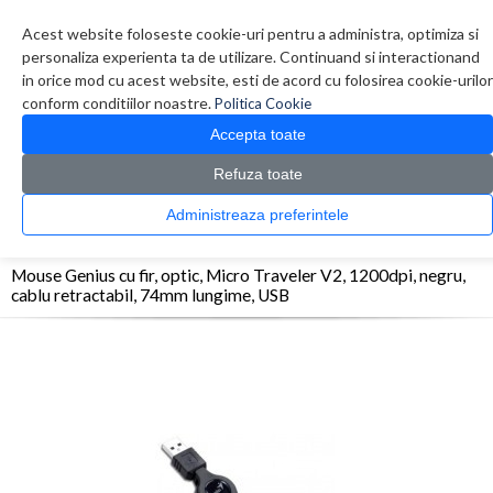
Contul meu
Creare cont
Wish List (0)
Contact
Acest website foloseste cookie-uri pentru a administra, optimiza si
personaliza experienta ta de utilizare. Continuand si interactionand
in orice mod cu acest website, esti de acord cu folosirea cookie-urilor
conform conditiilor noastre.
Politica Cookie
Accepta toate
Refuza toate
CATALOG PRODUSE
0 produs(e)
Administreaza preferintele
>
>
>
Prima Pagina
Periferice
Mouse
Mouse Genius cu fir, optic, Micro Traveler V2,
1200dpi, negru, cablu retractabil, 74mm lungime, USB
Mouse Genius cu fir, optic, Micro Traveler V2, 1200dpi, negru,
cablu retractabil, 74mm lungime, USB