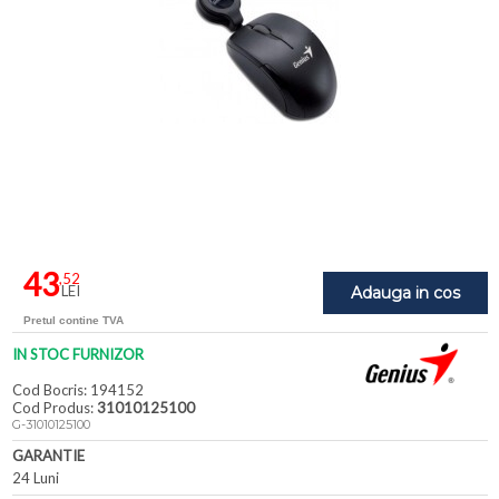
43
,52
LEI
Adauga in cos
Pretul contine TVA
IN STOC FURNIZOR
Cod Bocris: 194152
Cod Produs:
31010125100
G-31010125100
GARANTIE
24 Luni