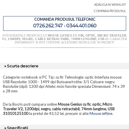
ADAUGA IN WISHLIST
COMPARA PRODUSUL
COMANDA PRODUSUL TELEFONIC
0726.262.747 • 0344.401.060
FOTOGRAFIILE PRODUSULUI
MOUSE GENIUS CU FIR, OPTIC, MICRO TRAVELER
V2, 1200DPI, NEGRU, CABLU RETRACTABIL, 74MM LUNGIME, USB
AU CARACTER
INFORMATIV SI POT CONTINE ACCESORII NEINCLUSE IN PACHET!
» Scurta descriere
Categorie: notebook si PC Tip: cu fir Tehnologie: optic Interfata mouse:
USB Rezolutie: 1000 - 1499 dpi Butoane/rotite: 3/1 Culoare: negru
Rezolutie (dpi): 1200 dpi Altele: nicio functie speciala Dimensiuni: 74 x 39
x 28 mm
De la Bocris poti cumpara online
Mouse Genius cu fir, optic, Micro
Traveler V2, 1200dpi, negru, cablu retractabil, 74mm lungime, USB
31010125100
la pretul de 43,52 lei, precum si alte
Mouse ieftine
.
» Specificatii