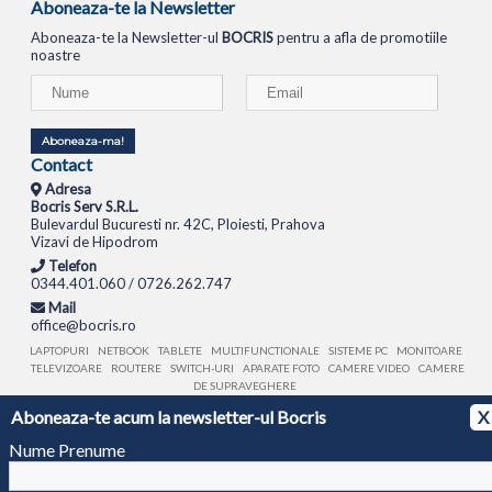
Aboneaza-te la Newsletter
Aboneaza-te la Newsletter-ul
BOCRIS
pentru a afla de promotiile
noastre
Aboneaza-ma!
Contact
Adresa
Bocris Serv S.R.L.
Bulevardul Bucuresti nr. 42C, Ploiesti, Prahova
Vizavi de Hipodrom
Telefon
0344.401.060 / 0726.262.747
Mail
office@bocris.ro
LAPTOPURI
NETBOOK
TABLETE
MULTIFUNCTIONALE
SISTEME PC
MONITOARE
TELEVIZOARE
ROUTERE
SWITCH-URI
APARATE FOTO
CAMERE VIDEO
CAMERE
DE SUPRAVEGHERE
Aboneaza-te acum la newsletter-ul Bocris
X
© 1994 - 2026 BOCRIS SERV S.R.L. | CUI: RO6260085, REG. COM.: J29/2413/1994
ANPC
Nume Prenume