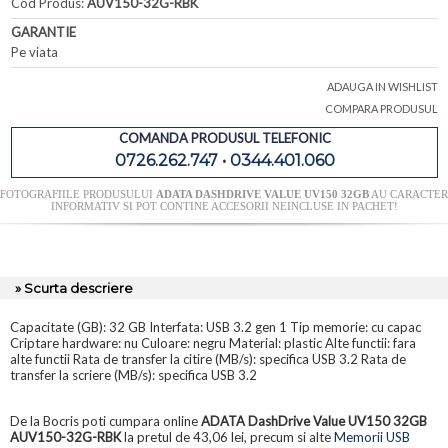
Cod Produs:
AUV150-32G-RBK
GARANTIE
Pe viata
ADAUGA IN WISHLIST
COMPARA PRODUSUL
COMANDA PRODUSUL TELEFONIC
0726.262.747 • 0344.401.060
FOTOGRAFIILE PRODUSULUI
ADATA DASHDRIVE VALUE UV150 32GB
AU CARACTER
INFORMATIV SI POT CONTINE ACCESORII NEINCLUSE IN PACHET!
» Scurta descriere
Capacitate (GB): 32 GB Interfata: USB 3.2 gen 1 Tip memorie: cu capac
Criptare hardware: nu Culoare: negru Material: plastic Alte functii: fara
alte functii Rata de transfer la citire (MB/s): specifica USB 3.2 Rata de
transfer la scriere (MB/s): specifica USB 3.2
De la Bocris poti cumpara online
ADATA DashDrive Value UV150 32GB
AUV150-32G-RBK
la pretul de 43,06 lei, precum si alte
Memorii USB