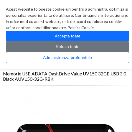
Contul meu
Creare cont
Wish List (0)
Contact
Acest website foloseste cookie-uri pentru a administra, optimiza si
personaliza experienta ta de utilizare. Continuand si interactionand
in orice mod cu acest website, esti de acord cu folosirea cookie-
urilor conform conditiilor noastre.
Politica Cookie
Accepta toate
Refuza toate
CATALOG PRODUSE
0 produs(e)
Administreaza preferintele
>
>
>
Prima Pagina
Periferice
Memorii USB
Memorie USB ADATA DashDrive Value
UV150 32GB USB 3.0 Black AUV150-32G-RBK
Memorie USB ADATA DashDrive Value UV150 32GB USB 3.0
Black AUV150-32G-RBK