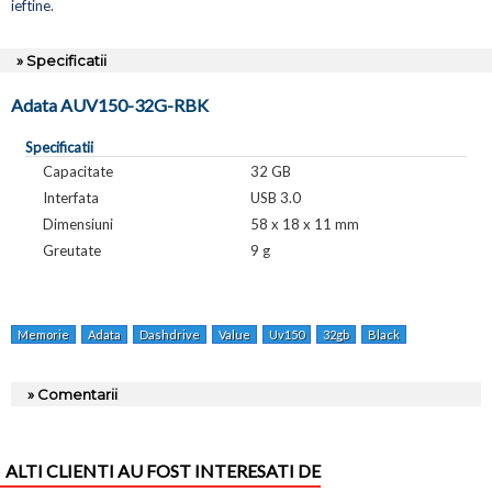
ieftine
.
» Specificatii
Adata AUV150-32G-RBK
Specificatii
Capacitate
32 GB
Interfata
USB 3.0
Dimensiuni
58 x 18 x 11 mm
Greutate
9 g
Memorie
Adata
Dashdrive
Value
Uv150
32gb
Black
Auv150-32g-
» Comentarii
ALTI CLIENTI AU FOST INTERESATI DE