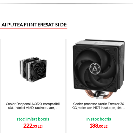
AI PUTEA FI INTERESAT SI DE:
Cooler Deepcool AG620, compatibil
Cooler procesor Arctic Freezer 36
skt. Intel si AMD, racire cu aer, ...
CO,racire aer, HDT heatpipe, skt. ...
stoc limitat bocris
in stoc bocris
222
188
,53 LEI
,00 LEI