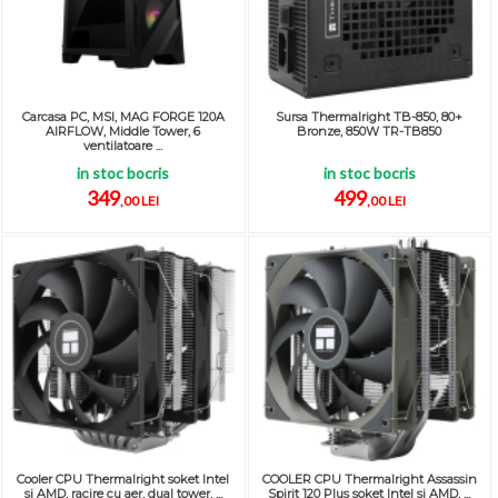
Carcasa PC, MSI, MAG FORGE 120A
Sursa Thermalright TB-850, 80+
AIRFLOW, Middle Tower, 6
Bronze, 850W TR-TB850
ventilatoare ...
in stoc bocris
in stoc bocris
349
499
,00 LEI
,00 LEI
Cooler CPU Thermalright soket Intel
COOLER CPU Thermalright Assassin
si AMD, racire cu aer, dual tower, ...
Spirit 120 Plus soket Intel si AMD, ...