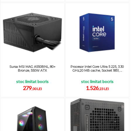
Sursa MSI MAG A550BNL, 80+
Procesor Intel Core Ultra 5 225, 3.30
Bronze, 550W ATX
GHz,20 MB cache, Socket 1851, ...
stoc limitat bocris
stoc limitat bocris
279
1.526
,00 LEI
,23 LEI