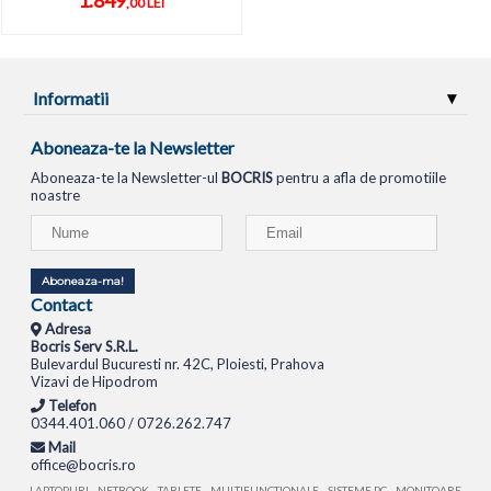
,00 LEI
Informatii
Aboneaza-te la Newsletter
Aboneaza-te la Newsletter-ul
BOCRIS
pentru a afla de promotiile
noastre
Aboneaza-ma!
Contact
Adresa
Bocris Serv S.R.L.
Bulevardul Bucuresti nr. 42C, Ploiesti, Prahova
Vizavi de Hipodrom
Telefon
0344.401.060 / 0726.262.747
Mail
office@bocris.ro
LAPTOPURI
NETBOOK
TABLETE
MULTIFUNCTIONALE
SISTEME PC
MONITOARE