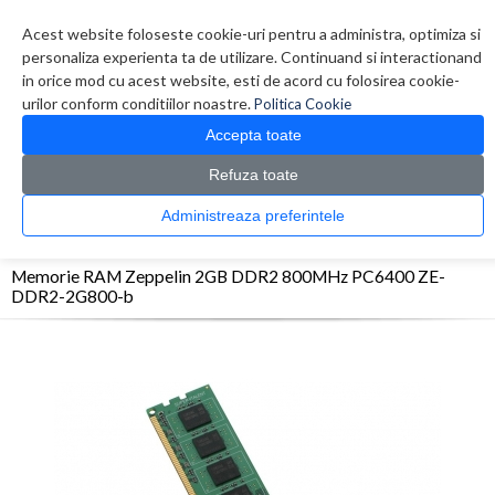
Contul meu
Creare cont
Wish List (0)
Contact
Acest website foloseste cookie-uri pentru a administra, optimiza si
personaliza experienta ta de utilizare. Continuand si interactionand
in orice mod cu acest website, esti de acord cu folosirea cookie-
urilor conform conditiilor noastre.
Politica Cookie
Accepta toate
Refuza toate
CATALOG PRODUSE
0 produs(e)
Administreaza preferintele
>
>
>
Prima Pagina
Componente PC
Memorii
Memorie RAM Zeppelin 2GB DDR2
800MHz PC6400 ZE-DDR2-2G800-b
Memorie RAM Zeppelin 2GB DDR2 800MHz PC6400 ZE-
DDR2-2G800-b