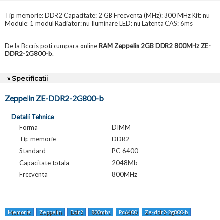
Tip memorie: DDR2 Capacitate: 2 GB Frecventa (MHz): 800 MHz Kit: nu
Module: 1 modul Radiator: nu Iluminare LED: nu Latenta CAS: 6ms
De la Bocris poti cumpara online
RAM Zeppelin 2GB DDR2 800MHz ZE-
DDR2-2G800-b
.
» Specificatii
Zeppelin ZE-DDR2-2G800-b
Detalii Tehnice
Forma
DIMM
Tip memorie
DDR2
Standard
PC-6400
Capacitate totala
2048Mb
Frecventa
800MHz
Memorie
Zeppelin
Ddr2
800mhz
Pc6400
Ze-ddr2-2g800-b