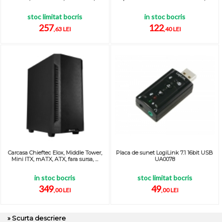
stoc limitat bocris
in stoc bocris
257
122
,63 LEI
,40 LEI
Carcasa Chieftec Elox, Middle Tower,
Placa de sunet LogiLink 7.1 16bit USB
Mini ITX, mATX, ATX, fara sursa, ...
UA0078
in stoc bocris
stoc limitat bocris
349
49
,00 LEI
,00 LEI
» Scurta descriere