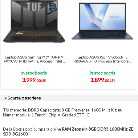
Laptop ASUS Gaming 17.3'' TUF F17
Laptop ASUS 15.6'' Vivobook 15
FX707VJ, FHD 144Hz, Procesor Intel ...
R1504VA, FHD, Procesor Intel Core ...
in stoc bocris
in stoc bocris
3.999
1.899
,00 LEI
,00 LEI
» Scurta descriere
Tip memorie: DDR3 Capacitate: 8 GB Frecventa: 1600 MHz Kit: nu
Numar module: 1 Functii: Chip A-Graded ETT IC
De la Bocris poti cumpara online
RAM Zeppelin 8GB DDR3 1600MHz ZE-
SD3-8G1600
.