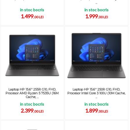
...
in stoc bocris
in stoc bocris
1.499
1.999
,00 LEI
,00 LEI
Laptop HP 15.6'' 255R G10, FHD,
Laptop HP 15.6'' 250R G10, FHD,
Procesor AMD Ryzen 5 7535U (16M
Procesor Intel Core 3 100U (10M Cache,
Cache, ...
...
in stoc bocris
in stoc bocris
2.399
1.899
,00 LEI
,00 LEI