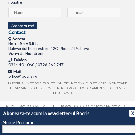
noastre
Aboneaza-ma!
Contact
Adresa
Bocris Serv S.R.L.
Bulevardul Bucuresti nr. 42C, Ploiesti, Prahova
Vizavi de Hipodrom
Telefon
0344.401.060 / 0726.262.747
Mail
office@bocris.ro
LAPTOPURI
NETBOOK
TABLETE
MULTIFUNCTIONALE
SISTEME PC
MONITOARE
TELEVIZOARE
ROUTERE
SWITCH-URI
APARATE FOTO
CAMERE VIDEO
CAMERE
DE SUPRAVEGHERE
© 1994 - 2026 BOCRIS SERV S.R.L. | CUI: RO6260085, REG. COM.: J29/2413/1994
ANPC
Aboneaza-te acum la newsletter-ul Bocris
X
Nume Prenume