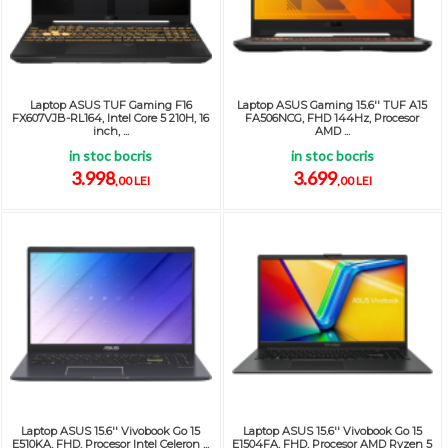
Laptop ASUS TUF Gaming F16
Laptop ASUS Gaming 15.6'' TUF A15
FX607VJB-RL164, Intel Core 5 210H, 16
FA506NCG, FHD 144Hz, Procesor
inch, ...
AMD ...
in stoc bocris
in stoc bocris
3.998
3.699
,00 LEI
,00 LEI
Laptop ASUS 15.6'' Vivobook Go 15
Laptop ASUS 15.6'' Vivobook Go 15
E510KA, FHD, Procesor Intel Celeron ...
E1504FA, FHD, Procesor AMD Ryzen 5