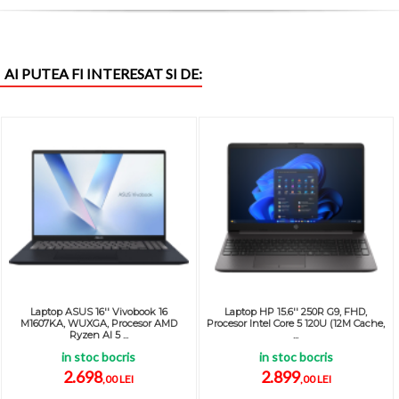
AI PUTEA FI INTERESAT SI DE:
Laptop ASUS 16'' Vivobook 16
Laptop HP 15.6'' 250R G9, FHD,
M1607KA, WUXGA, Procesor AMD
Procesor Intel Core 5 120U (12M Cache,
Ryzen AI 5 ...
...
in stoc bocris
in stoc bocris
2.698
2.899
,00 LEI
,00 LEI