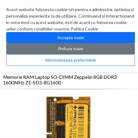
Contul meu
Creare cont
Wish List (0)
Contact
Acest website foloseste cookie-uri pentru a administra, optimiza si
personaliza experienta ta de utilizare. Continuand si interactionand
in orice mod cu acest website, esti de acord cu folosirea cookie-
urilor conform conditiilor noastre.
Politica Cookie
Accepta toate
Refuza toate
CATALOG PRODUSE
0 produs(e)
Administreaza preferintele
>
>
>
Prima Pagina
Accesorii Laptop & Tablete
Memorii Laptop
Memorie RAM Laptop
SO-DIMM Zeppelin 8GB DDR3 1600MHz ZE-SD3-8G1600
Memorie RAM Laptop SO-DIMM Zeppelin 8GB DDR3
1600MHz ZE-SD3-8G1600