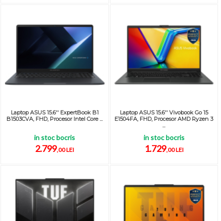
Laptop ASUS 15.6'' ExpertBook B1
Laptop ASUS 15.6'' Vivobook Go 15
B1503CVA, FHD, Procesor Intel Core ...
E1504FA, FHD, Procesor AMD Ryzen 3
...
in stoc bocris
in stoc bocris
2.799
1.729
,00 LEI
,00 LEI