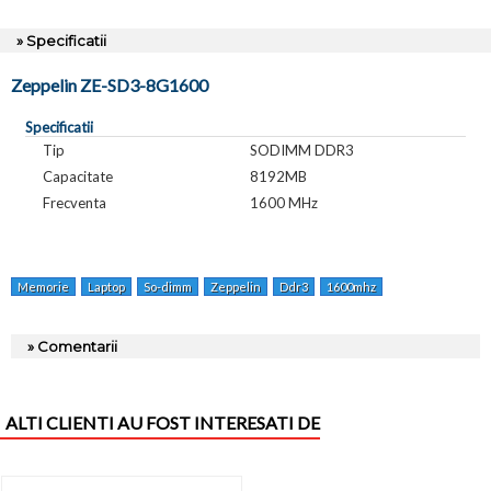
» Specificatii
Zeppelin ZE-SD3-8G1600
Specificatii
Tip
SODIMM DDR3
Capacitate
8192MB
Frecventa
1600 MHz
Memorie
Laptop
So-dimm
Zeppelin
Ddr3
1600mhz
Ze-sd3-8g1600
» Comentarii
ALTI CLIENTI AU FOST INTERESATI DE