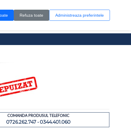
Contul meu
Creare cont
Wish List (0)
Contact
toate
Refuza toate
Administreaza preferintele
0 produs(e)
COMANDA PRODUSUL TELEFONIC
0726.262.747 • 0344.401.060