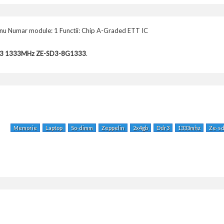
nu Numar module: 1 Functii: Chip A-Graded ETT IC
R3 1333MHz ZE-SD3-8G1333
.
Memorie
Laptop
So-dimm
Zeppelin
2x4gb
Ddr3
1333mhz
Ze-sd