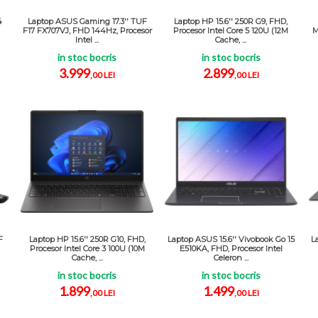
4
Laptop ASUS Gaming 17.3'' TUF
Laptop HP 15.6'' 250R G9, FHD,
F17 FX707VJ, FHD 144Hz, Procesor
Procesor Intel Core 5 120U (12M
M
Intel ...
Cache, ...
in stoc bocris
in stoc bocris
3.999
2.899
,00 LEI
,00 LEI
F
Laptop HP 15.6'' 250R G10, FHD,
Laptop ASUS 15.6'' Vivobook Go 15
L
Procesor Intel Core 3 100U (10M
E510KA, FHD, Procesor Intel
Cache, ...
Celeron ...
in stoc bocris
in stoc bocris
1.899
1.499
,00 LEI
,00 LEI