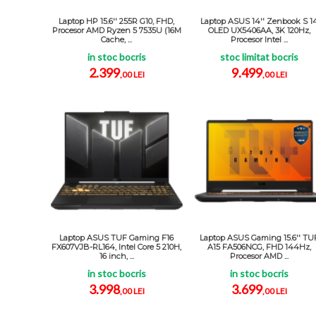
Laptop HP 15.6'' 255R G10, FHD,
Laptop ASUS 14'' Zenbook S 1
Procesor AMD Ryzen 5 7535U (16M
OLED UX5406AA, 3K 120Hz,
Cache, ...
Procesor Intel ...
in stoc bocris
stoc limitat bocris
2.399
9.499
,00 LEI
,00 LEI
Laptop ASUS TUF Gaming F16
Laptop ASUS Gaming 15.6'' TU
FX607VJB-RL164, Intel Core 5 210H,
A15 FA506NCG, FHD 144Hz,
16 inch, ...
Procesor AMD ...
in stoc bocris
in stoc bocris
3.998
3.699
,00 LEI
,00 LEI