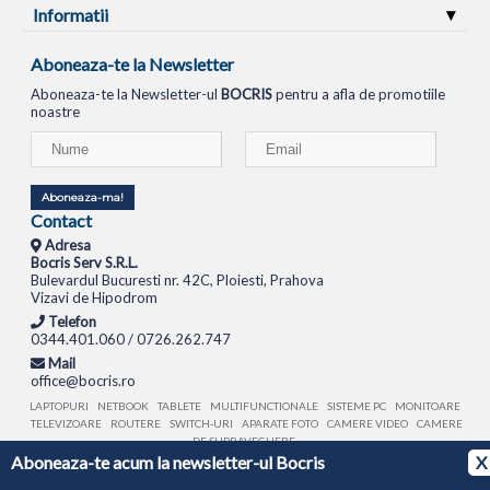
Informatii
Aboneaza-te la Newsletter
Aboneaza-te la Newsletter-ul
BOCRIS
pentru a afla de promotiile
noastre
Aboneaza-ma!
Contact
Adresa
Bocris Serv S.R.L.
Bulevardul Bucuresti nr. 42C, Ploiesti, Prahova
Vizavi de Hipodrom
Telefon
0344.401.060 / 0726.262.747
Mail
office@bocris.ro
LAPTOPURI
NETBOOK
TABLETE
MULTIFUNCTIONALE
SISTEME PC
MONITOARE
TELEVIZOARE
ROUTERE
SWITCH-URI
APARATE FOTO
CAMERE VIDEO
CAMERE
DE SUPRAVEGHERE
Aboneaza-te acum la newsletter-ul Bocris
X
© 1994 - 2026 BOCRIS SERV S.R.L. | CUI: RO6260085, REG. COM.: J29/2413/1994
ANPC