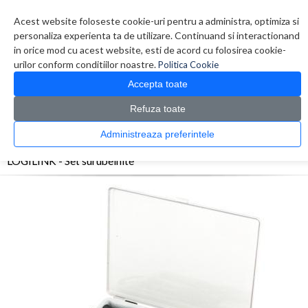
Contul meu
Creare cont
Wish List (0)
Contact
Acest website foloseste cookie-uri pentru a administra, optimiza si
personaliza experienta ta de utilizare. Continuand si interactionand
in orice mod cu acest website, esti de acord cu folosirea cookie-
urilor conform conditiilor noastre.
Politica Cookie
Accepta toate
Refuza toate
CATALOG PRODUSE
0 produs(e)
Administreaza preferintele
>
>
>
Prima Pagina
Retelistica
Accesorii Retelistica
LOGILINK - Set surubelnite
LOGILINK - Set surubelnite