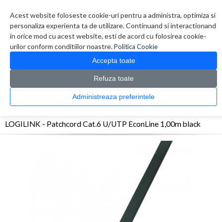
Contul meu
Creare cont
Wish List (0)
Contact
Acest website foloseste cookie-uri pentru a administra, optimiza si
personaliza experienta ta de utilizare. Continuand si interactionand
in orice mod cu acest website, esti de acord cu folosirea cookie-
urilor conform conditiilor noastre.
Politica Cookie
Accepta toate
Refuza toate
CATALOG PRODUSE
0 produs(e)
Administreaza preferintele
>
>
>
Prima Pagina
Retelistica
Cabluri
LOGILINK - Patchcord Cat.6 U/UTP EconLine
1,00m black
LOGILINK - Patchcord Cat.6 U/UTP EconLine 1,00m black