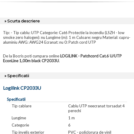
» Scurta descriere
Tip: - Tip cablu: UTP Categorie: Cat6 Protectie la incendiu (LSZH - low
smoke zero halogen): nu Lungime (m): 1 m Culoare: negru Material: cupru-
aluminiu AWG: AWG24 Ecranat: nu 0: Patch cord UTP
De la Bocris poti cumpara online
LOGILINK - Patchcord Cat.6 U/UTP
EconLine 1,00m black CP2033U
.
» Specificatii
Logilink CP2033U
Specificatii
Tip cablare
Cablu UTP neecranat torsadat 4
perechi
Lungime
1 m
Categorie
6
Tip invelis exterior
PVC - policlorura de vinil