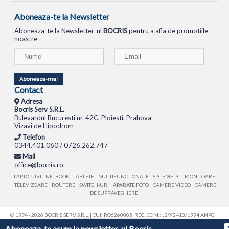
Aboneaza-te la Newsletter
Aboneaza-te la Newsletter-ul
BOCRIS
pentru a afla de promotiile
noastre
Aboneaza-ma!
Contact
Adresa
Bocris Serv S.R.L.
Bulevardul Bucuresti nr. 42C, Ploiesti, Prahova
Vizavi de Hipodrom
Telefon
0344.401.060 / 0726.262.747
Mail
office@bocris.ro
LAPTOPURI
NETBOOK
TABLETE
MULTIFUNCTIONALE
SISTEME PC
MONITOARE
TELEVIZOARE
ROUTERE
SWITCH-URI
APARATE FOTO
CAMERE VIDEO
CAMERE
DE SUPRAVEGHERE
© 1994 - 2026 BOCRIS SERV S.R.L. | CUI: RO6260085, REG. COM.: J29/2413/1994
ANPC
Aboneaza-te acum la newsletter-ul Bocris