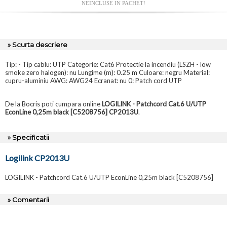
NEINCLUSE IN PACHET!
» Scurta descriere
Tip: - Tip cablu: UTP Categorie: Cat6 Protectie la incendiu (LSZH - low
smoke zero halogen): nu Lungime (m): 0.25 m Culoare: negru Material:
cupru-aluminiu AWG: AWG24 Ecranat: nu 0: Patch cord UTP
De la Bocris poti cumpara online
LOGILINK - Patchcord Cat.6 U/UTP
EconLine 0,25m black [C5208756] CP2013U
.
» Specificatii
Logilink CP2013U
LOGILINK - Patchcord Cat.6 U/UTP EconLine 0,25m black [C5208756]
» Comentarii