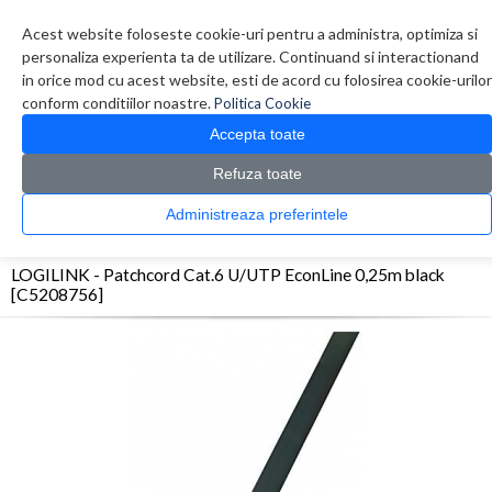
Contul meu
Creare cont
Wish List (0)
Contact
Acest website foloseste cookie-uri pentru a administra, optimiza si
personaliza experienta ta de utilizare. Continuand si interactionand
in orice mod cu acest website, esti de acord cu folosirea cookie-urilor
conform conditiilor noastre.
Politica Cookie
Accepta toate
Refuza toate
CATALOG PRODUSE
0 produs(e)
Administreaza preferintele
>
>
>
Prima Pagina
Retelistica
Cabluri
LOGILINK - Patchcord Cat.6 U/UTP EconLine
0,25m black [C5208756]
LOGILINK - Patchcord Cat.6 U/UTP EconLine 0,25m black
[C5208756]