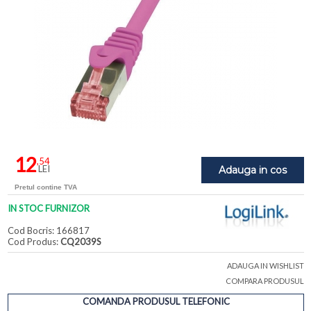
12
,54
LEI
Adauga in cos
Pretul contine TVA
IN STOC FURNIZOR
Cod Bocris: 166817
Cod Produs:
CQ2039S
ADAUGA IN WISHLIST
COMPARA PRODUSUL
COMANDA PRODUSUL TELEFONIC