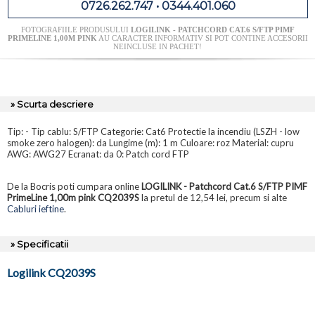
0726.262.747 • 0344.401.060
FOTOGRAFIILE PRODUSULUI
LOGILINK - PATCHCORD CAT.6 S/FTP PIMF
PRIMELINE 1,00M PINK
AU CARACTER INFORMATIV SI POT CONTINE ACCESORII
NEINCLUSE IN PACHET!
» Scurta descriere
Tip: - Tip cablu: S/FTP Categorie: Cat6 Protectie la incendiu (LSZH - low
smoke zero halogen): da Lungime (m): 1 m Culoare: roz Material: cupru
AWG: AWG27 Ecranat: da 0: Patch cord FTP
De la Bocris poti cumpara online
LOGILINK - Patchcord Cat.6 S/FTP PIMF
PrimeLine 1,00m pink CQ2039S
la pretul de 12,54 lei, precum si alte
Cabluri ieftine
.
» Specificatii
Logilink CQ2039S