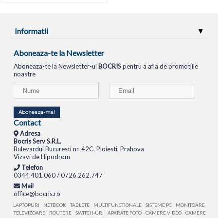
Informatii
Aboneaza-te la Newsletter
Aboneaza-te la Newsletter-ul
BOCRIS
pentru a afla de promotiile
noastre
Aboneaza-ma!
Contact
Adresa
Bocris Serv S.R.L.
Bulevardul Bucuresti nr. 42C, Ploiesti, Prahova
Vizavi de Hipodrom
Telefon
0344.401.060 / 0726.262.747
Mail
office@bocris.ro
LAPTOPURI
NETBOOK
TABLETE
MULTIFUNCTIONALE
SISTEME PC
MONITOARE
TELEVIZOARE
ROUTERE
SWITCH-URI
APARATE FOTO
CAMERE VIDEO
CAMERE