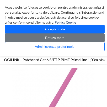
Contul meu
Creare cont
Wish List (0)
Contact
Acest website foloseste cookie-uri pentru a administra, optimiza si
personaliza experienta ta de utilizare. Continuand si interactionand
in orice mod cu acest website, esti de acord cu folosirea cookie-
urilor conform conditiilor noastre.
Politica Cookie
Accepta toate
Refuza toate
CATALOG PRODUSE
0 produs(e)
Administreaza preferintele
>
>
>
Prima Pagina
Retelistica
Cabluri
LOGILINK - Patchcord Cat.6 S/FTP PIMF
PrimeLine 1,00m pink
LOGILINK - Patchcord Cat.6 S/FTP PIMF PrimeLine 1,00m pink