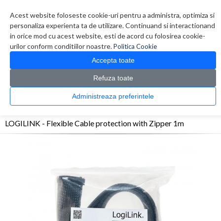
Contul meu
Creare cont
Wish List (0)
Contact
Acest website foloseste cookie-uri pentru a administra, optimiza si
personaliza experienta ta de utilizare. Continuand si interactionand
in orice mod cu acest website, esti de acord cu folosirea cookie-
urilor conform conditiilor noastre.
Politica Cookie
Accepta toate
Refuza toate
CATALOG PRODUSE
0 produs(e)
Administreaza preferintele
>
>
>
Prima Pagina
Retelistica
Accesorii Rack
LOGILINK - Flexible Cable protection
with Zipper 1m
LOGILINK - Flexible Cable protection with Zipper 1m