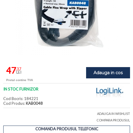
47
,37
LEI
Adauga in cos
Pretul contine TVA
IN STOC FURNIZOR
Cod Bocris: 184221
Cod Produs:
KAB0048
ADAUGA IN WISHLIST
COMPARA PRODUSUL
COMANDA PRODUSUL TELEFONIC