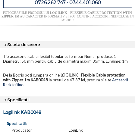
0726.262.747 • 0344.401.060
FOTOGRAFIILE PRODUSULUI
LOGILINK - FLEXIBLE CABLE PROTECTION WITH
ZIPPER 1M
AU CARACTER INFORMATIV SI POT CONTINE ACCESORII NEINCLUSE IN
PACHET!
» Scurta descriere
Tip accesoriu: cablu flexibil tubular cu fermoar Numar produse: 1
Diametru: 50 mm pentru cablu de diametru maxim 35mm. Lungime: 1m
De la Bocris poti cumpara online
LOGILINK - Flexible Cable protection
with Zipper 1m KAB0048
la pretul de 47,37 lei, precum si alte
Accesorii
Rack ieftine
.
» Specificatii
Logilink KAB0048
Specificatii:
Producator
LogiLink